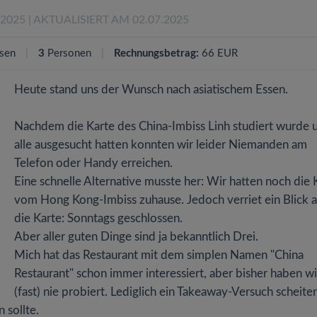
.2025
| AKTUALISIERT AM 02.07.2025
sen
3
Personen
Rechnungsbetrag:
66 EUR
Heute stand uns der Wunsch nach asiatischem Essen.
Nachdem die Karte des China-Imbiss Linh studiert wurde 
alle ausgesucht hatten konnten wir leider Niemanden am
Telefon oder Handy erreichen.
Eine schnelle Alternative musste her: Wir hatten noch die 
vom Hong Kong-Imbiss zuhause. Jedoch verriet ein Blick a
die Karte: Sonntags geschlossen.
Aber aller guten Dinge sind ja bekanntlich Drei.
Mich hat das Restaurant mit dem simplen Namen "China
Restaurant" schon immer interessiert, aber bisher haben wi
(fast) nie probiert. Lediglich ein Takeaway-Versuch scheite
 sollte.