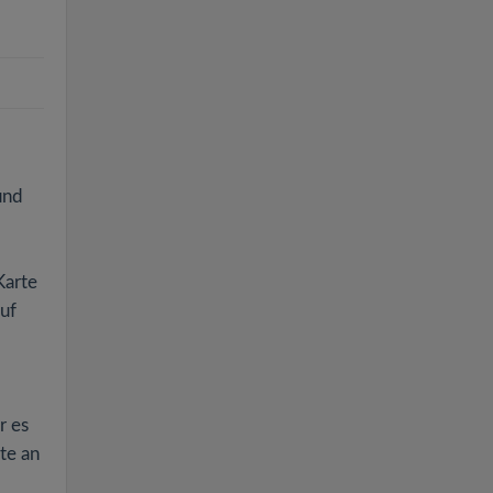
und
Karte
uf
r es
rte an