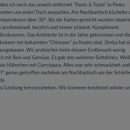
atte ich noch das unweit entfernet "Paolo & Tonio" in Petto.
nnten uns einen Tisch aussuchen. Am Nachbartisch köchelte 
temperaturen über 30°. Bis die Karten gereicht wurden dauert
e professionell, herzlich und immer präsent, Kompliment.
 Mikrokosmos. Das Ambiente ist in die Jahre gekommen und di
 keinem mir bekannten "Chinesen" zu finden sind. Simba hat s
r ausgelassen. Wir probierten beim diesem Erstbesuch wenig
sch mit Reis und Gemüse. Es gab des weiteren Softdrinks, We
owie Hühnchen mit Currysauce. Alles war sehr schmackhaft un
rf" genau getroffen nachdem am Nachbartisch um der Schärfe
rde.
reis/Leistung hervorzuheben. Wir kommen bestimmt wieder u