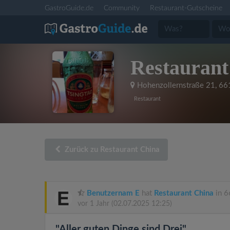
GastroGuide.de
Community
Restaurant-Gutscheine
Restaurant
Hohenzollernstraße 21
,
66
Restaurant
Zurück zu Restaurant China
Benutzernam E
hat
Restaurant China
in 6
vor 1 Jahr
(02.07.2025 12:25)
"Aller guten Dinge sind Drei"