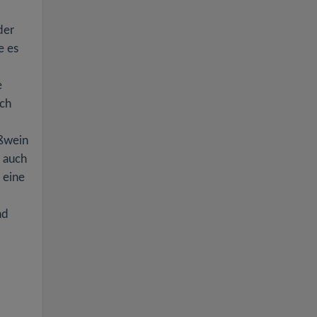
der
e es
e
ich
ißwein
d auch
 eine
nd