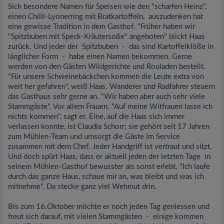
Sich besondere Namen für Speisen wie den "scharfen Heinz",
einen Chilli-Lyonerring mit Bratkartoffeln, auszudenken hat
eine gewisse Tradition in dem Gasthof. "Früher haben wir
"Spitzbuben mit Speck-Kräutersoße" angeboten" blickt Haas
zurück. Und jeder der Spitzbuben - das sind Kartoffelklöße in
länglicher Form - habe einen Namen bekommen. Gerne
werden von den Gästen Wildgerichte und Rouladen bestellt.
"Für unsere Schweinebäckchen kommen die Leute extra von
weit her gefahren", weiß Haas. Wanderer und Radfahrer steuern
das Gasthaus sehr gerne an. "Wir haben aber auch sehr viele
Stammgäste". Vor allem Frauen. "Auf meine Witfrauen lasse ich
nichts kommen", sagt er. Eine, auf die Haas sich immer
verlassen konnte, ist Claudia Schorr; sie gehört seit 17 Jahren
zum Mühlen-Team und umsorgt die Gäste im Service
zusammen mit dem Chef. Jeder Handgriff ist vertraut und sitzt.
Und doch spürt Haas, dass er aktuell jeden der letzten Tage in
seinem Mühlen-Gasthof bewusster als sonst erlebt. "Ich laufe
durch das ganze Haus, schaue mir an, was bleibt und was ich
mitnehme". Da stecke ganz viel Wehmut drin.
Bis zum 16.Oktober möchte er noch jeden Tag geniessen und
freut sich darauf, mit vielen Stammgästen - einige kommen