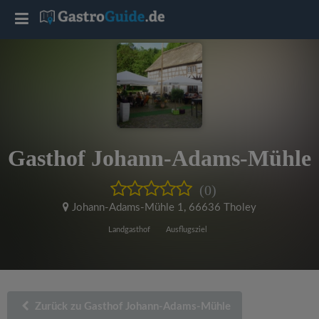
T
o
g
g
Gasthof Johann-Adams-Mühle
l
(0)
e
Johann-Adams-Mühle 1
,
66636 Tholey
Landgasthof
Ausflugsziel
n
a
Zurück zu Gasthof Johann-Adams-Mühle