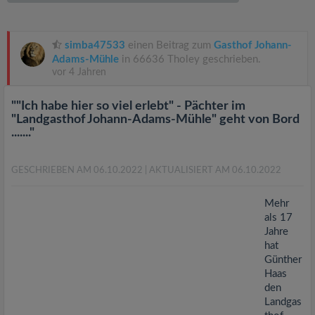
v
i
simba47533
einen Beitrag zum
Gasthof Johann-
Adams-Mühle
in 66636 Tholey geschrieben.
vor 4 Jahren
g
""Ich habe hier so viel erlebt" - Pächter im
a
"Landgasthof Johann-Adams-Mühle" geht von Bord
......."
t
GESCHRIEBEN AM 06.10.2022
| AKTUALISIERT AM 06.10.2022
i
Mehr
als 17
o
Jahre
hat
Günther
n
Haas
den
Landgas