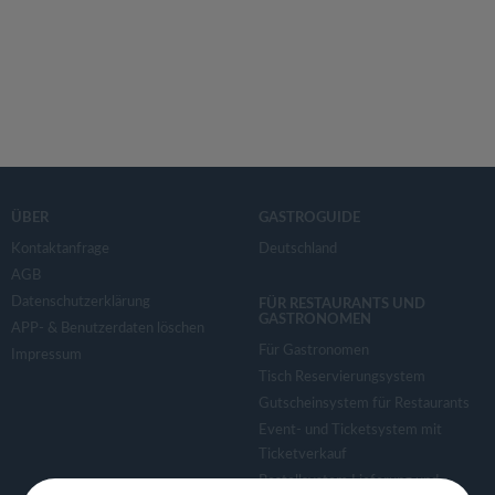
ÜBER
GASTROGUIDE
Kontaktanfrage
Deutschland
AGB
Datenschutzerklärung
FÜR RESTAURANTS UND
GASTRONOMEN
APP- & Benutzerdaten löschen
Für Gastronomen
Impressum
Tisch Reservierungsystem
Gutscheinsystem für Restaurants
Event- und Ticketsystem mit
Ticketverkauf
Bestellsystem Lieferung und