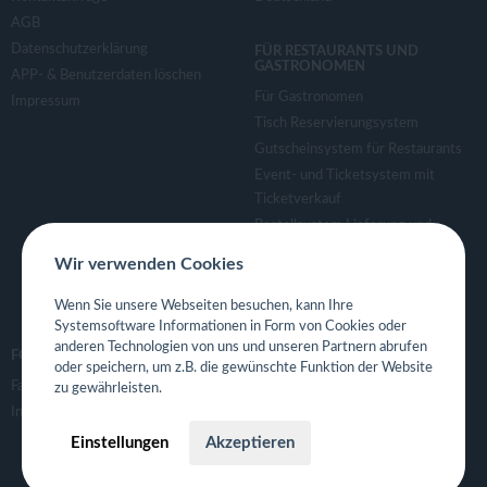
AGB
Datenschutzerklärung
FÜR RESTAURANTS UND
GASTRONOMEN
APP- & Benutzerdaten löschen
Für Gastronomen
Impressum
Tisch Reservierungsystem
Gutscheinsystem für Restaurants
Event- und Ticketsystem mit
Ticketverkauf
Bestellsystem Lieferung und
TakeAway
Wir verwenden Cookies
Webseiten für Restaurant
Eigene App für Restaurant
Wenn Sie unsere Webseiten besuchen, kann Ihre
Systemsoftware Informationen in Form von Cookies oder
anderen Technologien von uns und unseren Partnern abrufen
FOLGE UNS
oder speichern, um z.B. die gewünschte Funktion der Website
Facebook
zu gewährleisten.
Instagram
Einstellungen
Akzeptieren