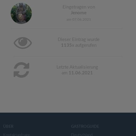
Eingetragen von
Jenome
am 07.06.2021
Dieser Eintrag wurde
1135
x aufgerufen
Letzte Aktualisierung
am
11.06.2021
ÜBER
GASTROGUIDE
Kontaktanfrage
Deutschland