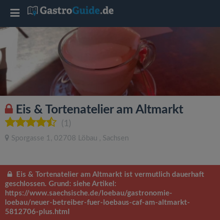
T
o
g
g
Eis & Tortenatelier am Altmarkt
l
(1)
Sporgasse 1
,
02708
Löbau
,
Sachsen
e
n
Eis & Tortenatelier am Altmarkt ist vermutlich dauerhaft
geschlossen. Grund: siehe Artikel:
https://www.saechsische.de/loebau/gastronomie-
a
loebau/neuer-betreiber-fuer-loebaus-caf-am-altmarkt-
5812706-plus.html