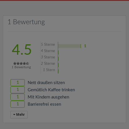
v
i
1 Bewertung
g
5
Sterne
4.5
a
1
4
Sterne
3
Sterne
t
2
Sterne
1
Bewertung
1
Stern
i
1
Nett draußen sitzen
1
Gemütlich Kaffee trinken
o
1
Mit Kindern ausgehen
1
Barrierefrei essen
n
Mehr