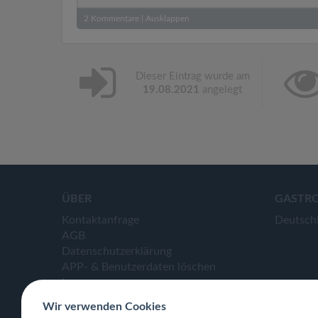
2
Kommentare
|
Ausklappen
Dieser Eintrag wurde am
19.08.2021
angelegt
ÜBER
GASTR
Kontaktanfrage
Deutsch
AGB
Datenschutzerklärung
APP- & Benutzerdaten löschen
Impressum
Wir verwenden Cookies