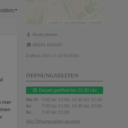
hsdatum
Leaflet
| ©
OpenStreetMap
©
CartoDB
Route planen
08341 430320
Eröffnet: 2021-11-22 01:00:00
ÖFFNUNGSZEITEN
nd
Derzeit geöffnet bis 22:30 Uhr
Mo-Fr:
7:00 bis 11:00, 16:30 bis 22:30
ss man
Sa:
7:30 bis 11:00, 16:30 bis 23:00
einen
So:
7:30 bis 11:00
ar
Alle Öffnungszeiten ansehen