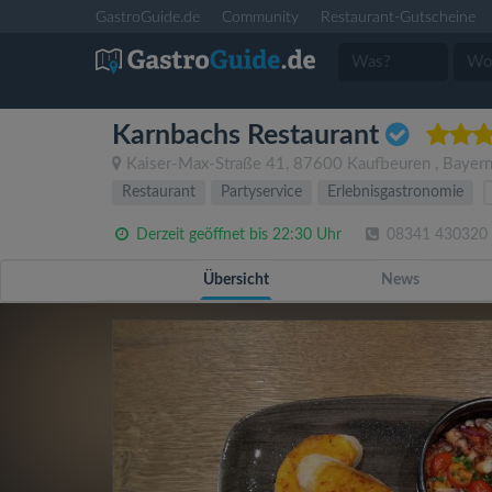
GastroGuide.de
Community
Restaurant-Gutscheine
Karnbachs Restaurant
Kaiser-Max-Straße 41
,
87600
Kaufbeuren
,
Bayer
Restaurant
Partyservice
Erlebnisgastronomie
Derzeit geöffnet bis 22:30 Uhr
08341 430320
Übersicht
News