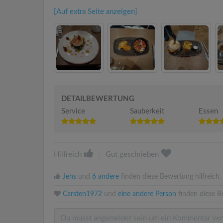
[Auf extra Seite anzeigen]
DETAILBEWERTUNG
Service
Sauberkeit
Essen
Hilfreich
|
Gut geschrieben
Jens
und
6 andere
finden diese Bewertung hilfreich.
Carsten1972
und
eine andere Person
finden diese B