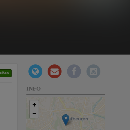
eiben
INFO
+
−