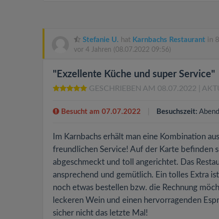
Stefanie U.
hat
Karnbachs Restaurant
in 
vor 4 Jahren
(08.07.2022 09:56)
"Exzellente Küche und super Service"
GESCHRIEBEN AM 08.07.2022
| AKT
Besucht am 07.07.2022
Besuchszeit:
Abend
Im Karnbachs erhält man eine Kombination au
freundlichen Service! Auf der Karte befinden s
abgeschmeckt und toll angerichtet. Das Restau
ansprechend und gemütlich. Ein tolles Extra i
noch etwas bestellen bzw. die Rechnung möcht
leckeren Wein und einen hervorragenden Espre
sicher nicht das letzte Mal!