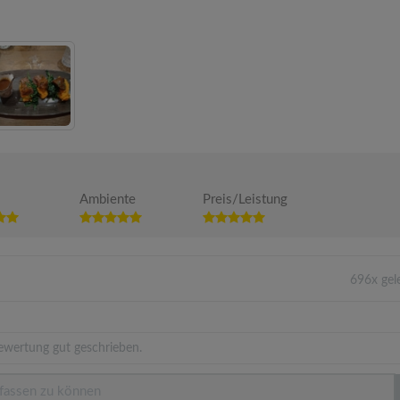
Ambiente
Preis/Leistung
696x gel
ewertung gut geschrieben.