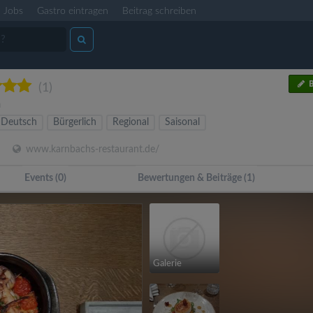
Jobs
Gastro eintragen
Beitrag schreiben
B
(1)
n
Deutsch
Bürgerlich
Regional
Saisonal
www.karnbachs-restaurant.de/
Events (0)
Bewertungen & Beiträge (1)
Galerie