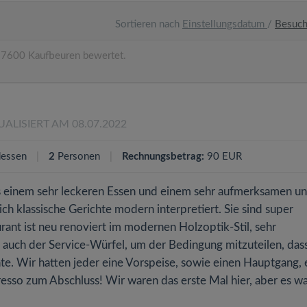
Sortieren nach
Einstellungsdatum
/
Besuc
87600 Kaufbeuren bewertet.
UALISIERT AM 08.07.2022
essen
2
Personen
Rechnungsbetrag:
90 EUR
s einem sehr leckeren Essen und einem sehr aufmerksamen u
ich klassische Gerichte modern interpretiert. Sie sind super
rant ist neu renoviert im modernen Holzoptik-Stil, sehr
st auch der Service-Würfel, um der Bedingung mitzuteilen, da
e. Wir hatten jeder eine Vorspeise, sowie einen Hauptgang, 
sso zum Abschluss! Wir waren das erste Mal hier, aber es w