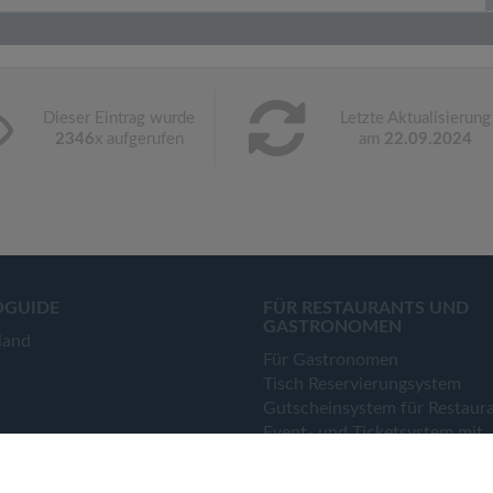
Dieser Eintrag wurde
Letzte Aktualisierung
2346
x aufgerufen
am
22.09.2024
OGUIDE
FÜR RESTAURANTS UND
GASTRONOMEN
land
Für Gastronomen
Tisch Reservierungsystem
Gutscheinsystem für Restaur
Event- und Ticketsystem mit
Ticketverkauf
Bestellsystem Lieferung und