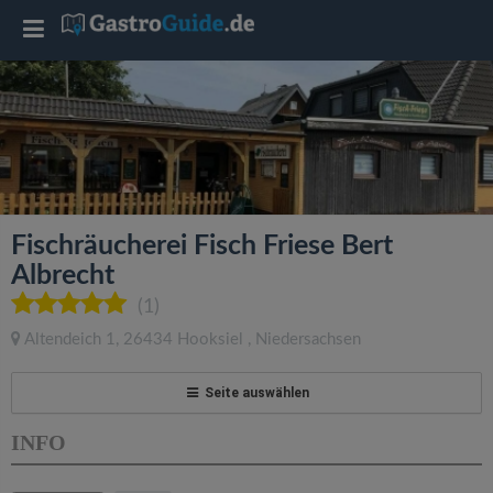
T
o
g
g
Fischräucherei Fisch Friese Bert
l
Albrecht
(1)
e
Altendeich 1
,
26434
Hooksiel
,
Niedersachsen
n
Seite auswählen
a
INFO