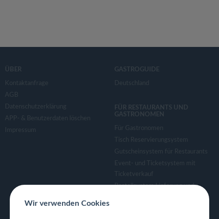
ÜBER
GASTROGUIDE
Kontaktanfrage
Deutschland
AGB
Datenschutzerklärung
FÜR RESTAURANTS UND
GASTRONOMEN
APP- & Benutzerdaten löschen
Für Gastronomen
Impressum
Tisch Reservierungsystem
Gutscheinsystem für Restaurants
Event- und Ticketsystem mit
Ticketverkauf
Bestellsystem Lieferung und
TakeAway
Wir verwenden Cookies
Webseiten für Restaurant