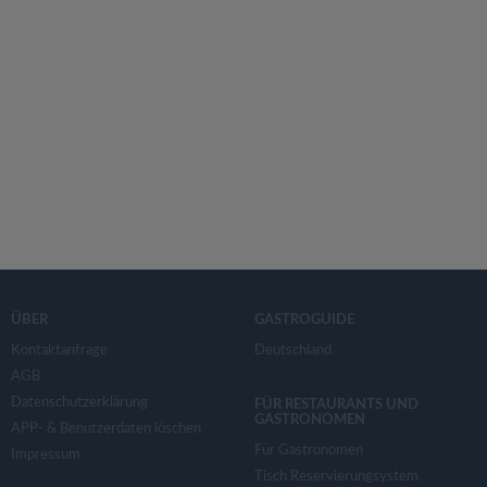
ÜBER
GASTROGUIDE
Kontaktanfrage
Deutschland
AGB
Datenschutzerklärung
FÜR RESTAURANTS UND
GASTRONOMEN
APP- & Benutzerdaten löschen
Für Gastronomen
Impressum
Tisch Reservierungsystem