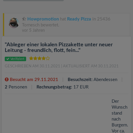
v
i
Howpromotion
hat
Ready Pizza
in 25436
Tornesch bewertet.
vor 5 Jahren
g
"Ableger einer lokalen Pizzakette unter neuer
a
Leitung - freundlich, flott, fein..."
Verifiziert
t
GESCHRIEBEN AM 30.11.2021
| AKTUALISIERT AM 30.11.2021
i
Besucht am 29.11.2021
Besuchszeit:
Abendessen
2
Personen
Rechnungsbetrag:
17 EUR
o
Der
Wunsch
n
stand
nach
Burgern.
Vor ca.