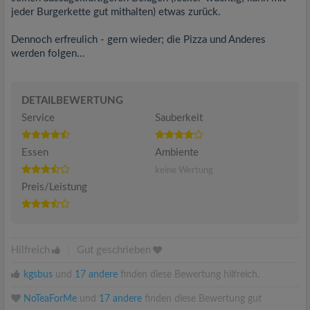
jeder Burgerkette gut mithalten) etwas zurück.
Dennoch erfreulich - gern wieder; die Pizza und Anderes
werden folgen...
DETAILBEWERTUNG
Service
Sauberkeit
Essen
Ambiente
keine Wertung
Preis/Leistung
Hilfreich
|
Gut geschrieben
kgsbus
und
17 andere
finden diese Bewertung hilfreich.
NoTeaForMe
und
17 andere
finden diese Bewertung gut