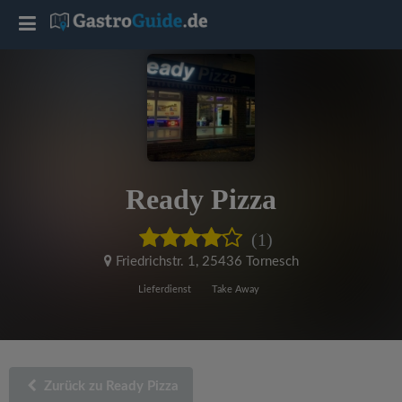
T
o
g
g
Ready Pizza
l
(1)
e
Friedrichstr. 1
,
25436 Tornesch
Lieferdienst
Take Away
n
a
Zurück zu Ready Pizza