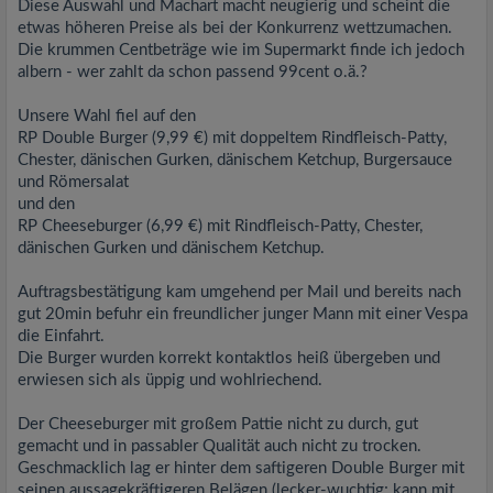
Diese Auswahl und Machart macht neugierig und scheint die
etwas höheren Preise als bei der Konkurrenz wettzumachen.
Die krummen Centbeträge wie im Supermarkt finde ich jedoch
albern - wer zahlt da schon passend 99cent o.ä.?
Unsere Wahl fiel auf den
RP Double Burger (9,99 €) mit doppeltem Rindfleisch-Patty,
Chester, dänischen Gurken, dänischem Ketchup, Burgersauce
und Römersalat
und den
RP Cheeseburger (6,99 €) mit Rindfleisch-Patty, Chester,
dänischen Gurken und dänischem Ketchup.
Auftragsbestätigung kam umgehend per Mail und bereits nach
gut 20min befuhr ein freundlicher junger Mann mit einer Vespa
die Einfahrt.
Die Burger wurden korrekt kontaktlos heiß übergeben und
erwiesen sich als üppig und wohlriechend.
Der Cheeseburger mit großem Pattie nicht zu durch, gut
gemacht und in passabler Qualität auch nicht zu trocken.
Geschmacklich lag er hinter dem saftigeren Double Burger mit
seinen aussagekräftigeren Belägen (lecker-wuchtig; kann mit