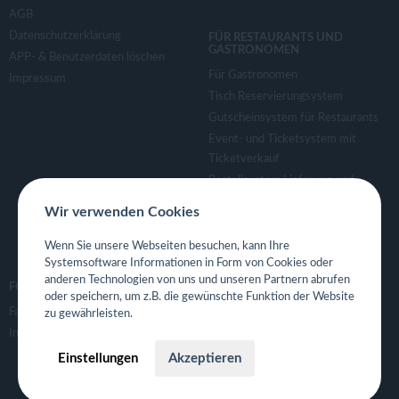
AGB
Datenschutzerklärung
FÜR RESTAURANTS UND
GASTRONOMEN
APP- & Benutzerdaten löschen
Für Gastronomen
Impressum
Tisch Reservierungsystem
Gutscheinsystem für Restaurants
Event- und Ticketsystem mit
Ticketverkauf
Bestellsystem Lieferung und
TakeAway
Wir verwenden Cookies
Webseiten für Restaurant
Eigene App für Restaurant
Wenn Sie unsere Webseiten besuchen, kann Ihre
Systemsoftware Informationen in Form von Cookies oder
anderen Technologien von uns und unseren Partnern abrufen
FOLGE UNS
oder speichern, um z.B. die gewünschte Funktion der Website
Facebook
zu gewährleisten.
Instagram
Einstellungen
Akzeptieren