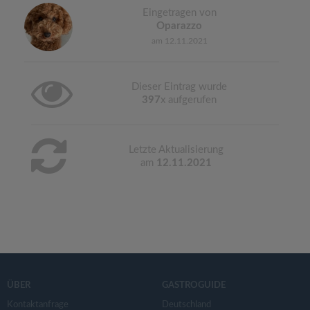
Eingetragen von
Oparazzo
am 12.11.2021
Dieser Eintrag wurde
397
x aufgerufen
Letzte Aktualisierung
am
12.11.2021
ÜBER
GASTROGUIDE
Kontaktanfrage
Deutschland