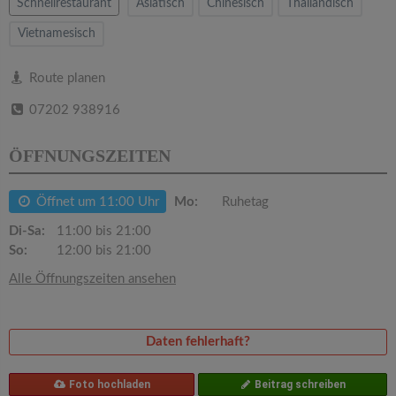
v
Schnellrestaurant
Asiatisch
Chinesisch
Thailändisch
Vietnamesisch
i
Route planen
g
07202 938916
a
ÖFFNUNGSZEITEN
t
Öffnet um 11:00 Uhr
Mo:
Ruhetag
Di-Sa:
11:00 bis 21:00
i
So:
12:00 bis 21:00
Alle Öffnungszeiten ansehen
o
n
Daten fehlerhaft?
Foto hochladen
Beitrag schreiben