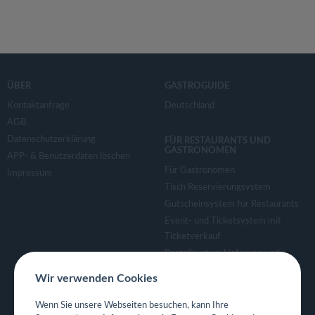
ÜBER
GASTROGUIDE
Kontaktanfrage
Deutschland
AGB
Datenschutzerklärung
FÜR RESTAURANTS UND
GASTRONOMEN
APP- & Benutzerdaten löschen
Für Gastronomen
Impressum
Tisch Reservierungsystem
Gutscheinsystem für Restaurants
Event- und Ticketsystem mit
Ticketverkauf
Bestellsystem Lieferung und
TakeAway
Wir verwenden Cookies
Webseiten für Restaurant
Eigene App für Restaurant
Wenn Sie unsere Webseiten besuchen, kann Ihre