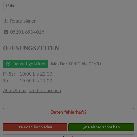
v
Poke
i
Route planen
06201 6904019
g
ÖFFNUNGSZEITEN
a
Derzeit geöffnet
Mo-Do:
10:00 bis 21:00
t
Fr-Sa:
10:00 bis 22:00
So:
10:00 bis 21:00
i
Alle Öffnungszeiten ansehen
o
Daten fehlerhaft?
n
Foto hochladen
Beitrag schreiben