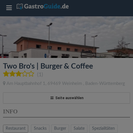
T
o
g
g
Two Bro's | Burger & Coffee
l
(1)
Am Hauptbahnhof 1
,
69469
Weinheim
,
Baden-Württemberg
e
Seite auswählen
n
INFO
a
Restaurant
Snacks
Burger
Salate
Spezialitäten