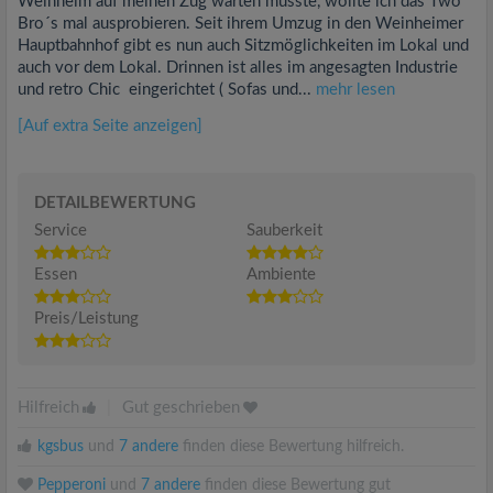
Weinheim auf meinen Zug warten musste, wollte ich das Two
Bro´s mal ausprobieren. Seit ihrem Umzug in den Weinheimer
Hauptbahnhof gibt es nun auch Sitzmöglichkeiten im Lokal und
auch vor dem Lokal. Drinnen ist alles im angesagten Industrie
und retro Chic eingerichtet ( Sofas und...
mehr lesen
[Auf extra Seite anzeigen]
DETAILBEWERTUNG
Service
Sauberkeit
Essen
Ambiente
Preis/Leistung
Hilfreich
|
Gut geschrieben
kgsbus
und
7 andere
finden diese Bewertung hilfreich.
Pepperoni
und
7 andere
finden diese Bewertung gut