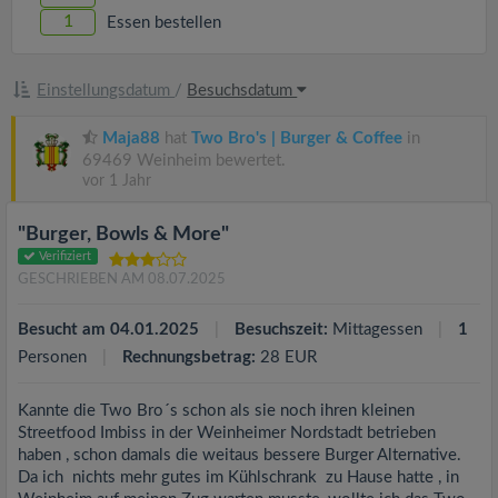
1
Essen bestellen
Einstellungsdatum
/
Besuchsdatum
Maja88
hat
Two Bro's | Burger & Coffee
in
69469 Weinheim bewertet.
vor 1 Jahr
"Burger, Bowls & More"
Verifiziert
GESCHRIEBEN AM 08.07.2025
Besucht am 04.01.2025
Besuchszeit:
Mittagessen
1
Personen
Rechnungsbetrag:
28 EUR
Kannte die Two Bro´s schon als sie noch ihren kleinen
Streetfood Imbiss in der Weinheimer Nordstadt betrieben
haben , schon damals die weitaus bessere Burger Alternative.
Da ich nichts mehr gutes im Kühlschrank zu Hause hatte , in