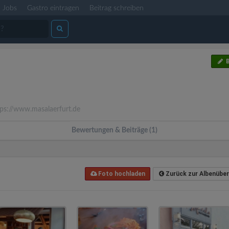
Jobs
Gastro eintragen
Beitrag schreiben
B
ps://www.masalaerfurt.de
Bewertungen & Beiträge (1)
Foto hochladen
Zurück zur Albenüber