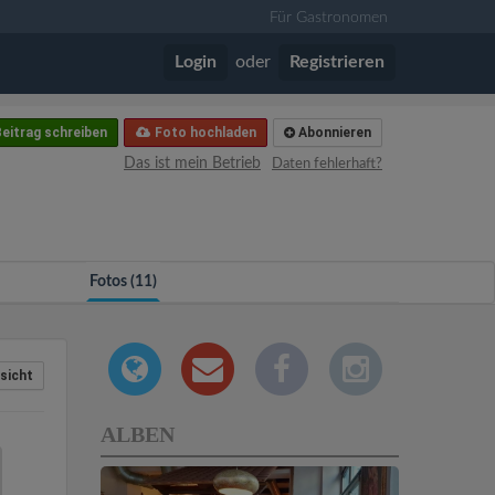
Für Gastronomen
Login
oder
Registrieren
eitrag schreiben
Foto hochladen
Abonnieren
Das ist mein Betrieb
Daten fehlerhaft?
Fotos (11)
sicht
ALBEN