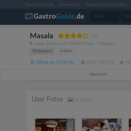
GastroGuide.de
Community
Restaurant-Gutscheine
Masala
(1)
Lange Brücke 53
,
99084
Erfurt
,
Thüringen
Restaurant
Indisch
Öffnet um 11:00 Uhr
0361 6547765
htt
Übersicht
User Fotos
11
Fotos