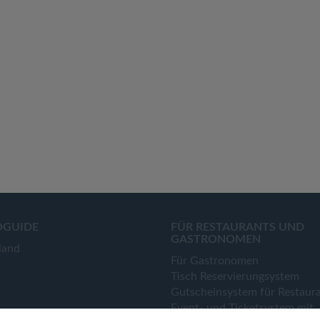
OGUIDE
FÜR RESTAURANTS UND
GASTRONOMEN
land
Für Gastronomen
Tisch Reservierungsystem
Gutscheinsystem für Restaur
Event- und Ticketsystem mit