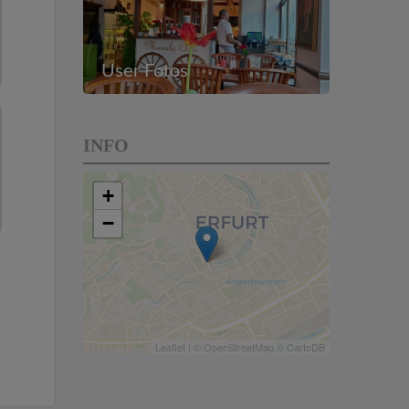
User Fotos
INFO
+
−
Leaflet
| ©
OpenStreetMap
©
CartoDB