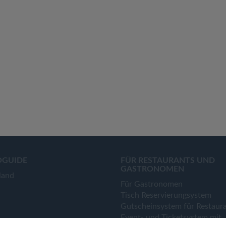
OGUIDE
FÜR RESTAURANTS UND
GASTRONOMEN
land
Für Gastronomen
Tisch Reservierungsystem
Gutscheinsystem für Restaur
Event- und Ticketsystem mit