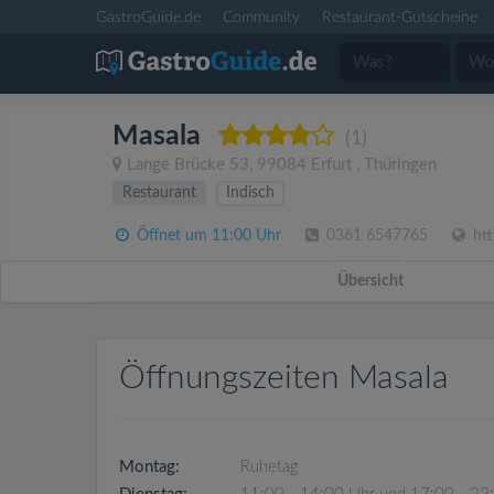
GastroGuide.de
Community
Restaurant-Gutscheine
Masala
(1)
Lange Brücke 53
,
99084
Erfurt
,
Thüringen
Restaurant
Indisch
Öffnet um 11:00 Uhr
0361 6547765
htt
Übersicht
Öffnungszeiten Masala
Montag:
Ruhetag