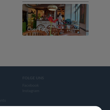
User Fotos
FOLGE UNS
Facebook
Instagram
ants