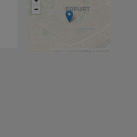
+
−
Leaflet
| ©
OpenStreetMap
©
CartoDB