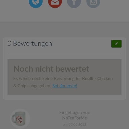
0 Bewertungen
Noch nicht bewertet
Es wurde noch keine Bewertung für
Knolli - Chicken
& Chips
abgegeben.
Sei der erste!
Eingetragen von
NoTeaForMe
am 08.08.2022