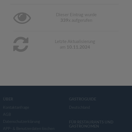
Dieser Eintrag wurde
339
x aufgerufen
Letzte Aktualisierung
am
10.11.2024
ÜBER
GASTROGUIDE
Kontaktanfrage
Deutschland
AGB
Datenschutzerklärung
FÜR RESTAURANTS UND
GASTRONOMEN
APP- & Benutzerdaten löschen