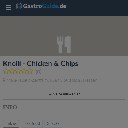
T
o
g
g
Knolli - Chicken & Chips
l
(0)
Main-Taunus-Zentrum
,
65843
Sulzbach
,
Hessen
e
Seite auswählen
n
INFO
a
Imbiss
Fastfood
Snacks