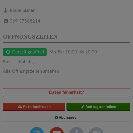
v
Route planen
i
069 37568214
g
ÖFFNUNGSZEITEN
a
Derzeit geöffnet
Mo-Sa:
10:00 bis 20:00
So:
Ruhetag
t
Alle Öffnungszeiten ansehen
i
Daten fehlerhaft?
o
Foto hochladen
Beitrag schreiben
n
Abonnieren