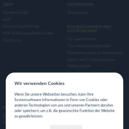
v
ÜBER
GASTROGUIDE
Kontaktanfrage
Deutschland
i
AGB
Datenschutzerklärung
FÜR RESTAURANTS UND
g
GASTRONOMEN
APP- & Benutzerdaten löschen
Für Gastronomen
Impressum
a
Tisch Reservierungsystem
Gutscheinsystem für Restaurants
Event- und Ticketsystem mit
t
Ticketverkauf
Bestellsystem Lieferung und
i
TakeAway
Wir verwenden Cookies
Webseiten für Restaurant
o
Eigene App für Restaurant
Wenn Sie unsere Webseiten besuchen, kann Ihre
Systemsoftware Informationen in Form von Cookies oder
anderen Technologien von uns und unseren Partnern abrufen
n
FOLGE UNS
oder speichern, um z.B. die gewünschte Funktion der Website
Facebook
zu gewährleisten.
Instagram