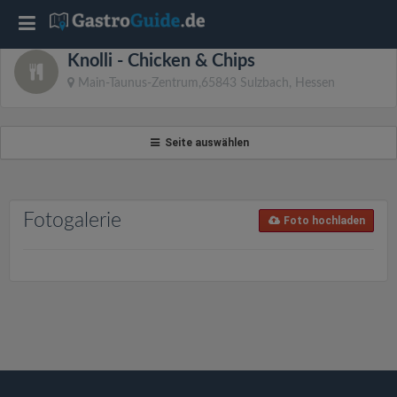
T
Knolli - Chicken & Chips
o
Main-Taunus-Zentrum,65843 Sulzbach, Hessen
g
Seite auswählen
g
l
Fotogalerie
Foto hochladen
e
n
a