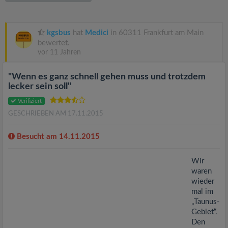
v
i
kgsbus
hat
Medici
in 60311 Frankfurt am Main
bewertet.
vor 11 Jahren
g
"Wenn es ganz schnell gehen muss und trotzdem
a
lecker sein soll"
Verifiziert
t
GESCHRIEBEN AM 17.11.2015
i
Besucht am 14.11.2015
Wir
o
waren
wieder
n
mal im
„Taunus-
Gebiet“.
Den