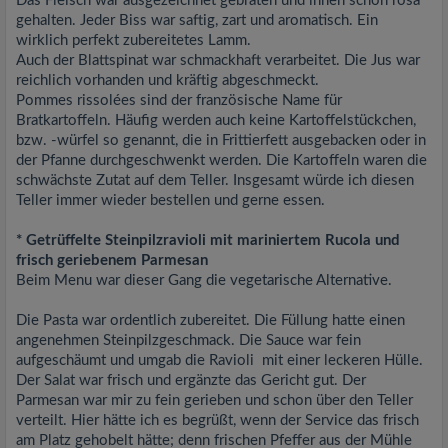
Das Fleisch war ausgezeichnet gebraten und innen schön rosa
gehalten. Jeder Biss war saftig, zart und aromatisch. Ein
wirklich perfekt zubereitetes Lamm.
Auch der Blattspinat war schmackhaft verarbeitet. Die Jus war
reichlich vorhanden und kräftig abgeschmeckt.
Pommes rissolées sind der französische Name für
Bratkartoffeln. Häufig werden auch keine Kartoffelstückchen,
bzw. -würfel so genannt, die in Frittierfett ausgebacken oder in
der Pfanne durchgeschwenkt werden. Die Kartoffeln waren die
schwächste Zutat auf dem Teller. Insgesamt würde ich diesen
Teller immer wieder bestellen und gerne essen.
* Getrüffelte Steinpilzravioli mit mariniertem Rucola und
frisch geriebenem Parmesan
Beim Menu war dieser Gang die vegetarische Alternative.
Die Pasta war ordentlich zubereitet. Die Füllung hatte einen
angenehmen Steinpilzgeschmack. Die Sauce war fein
aufgeschäumt und umgab die Ravioli mit einer leckeren Hülle.
Der Salat war frisch und ergänzte das Gericht gut. Der
Parmesan war mir zu fein gerieben und schon über den Teller
verteilt. Hier hätte ich es begrüßt, wenn der Service das frisch
am Platz gehobelt hätte; denn frischen Pfeffer aus der Mühle