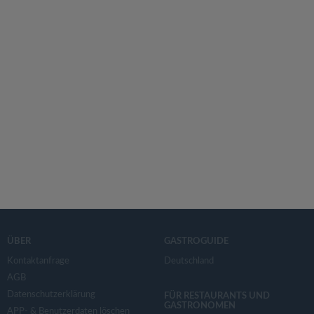
ÜBER
GASTROGUIDE
Kontaktanfrage
Deutschland
AGB
Datenschutzerklärung
FÜR RESTAURANTS UND
GASTRONOMEN
APP- & Benutzerdaten löschen