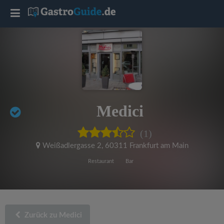
T
o
g
g
Medici
l
(1)
e
Weißadlergasse 2
,
60311 Frankfurt am Main
Restaurant
Bar
n
a
Zurück zu Medici