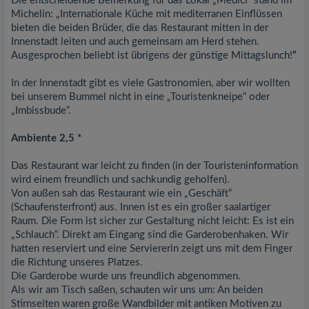
Die entscheidende Bemerkung für das Lokal „Medici“ stand im
Michelin: „Internationale Küche mit mediterranen Einflüssen
bieten die beiden Brüder, die das Restaurant mitten in der
Innenstadt leiten und auch gemeinsam am Herd stehen.
Ausgesprochen beliebt ist übrigens der günstige Mittagslunch!
“
In der Innenstadt gibt es viele Gastronomien, aber wir wollten
bei unserem Bummel nicht in eine „Touristenkneipe“ oder
„Imbissbude“.
Ambiente 2,5 *
Das Restaurant war leicht zu finden (in der Touristeninformation
wird einem freundlich und sachkundig geholfen).
Von außen sah das Restaurant wie ein „Geschäft“
(Schaufensterfront) aus. Innen ist es ein großer saalartiger
Raum. Die Form ist sicher zur Gestaltung nicht leicht: Es ist ein
„Schlauch“. Direkt am Eingang sind die Garderobenhaken. Wir
hatten reserviert und eine Serviererin zeigt uns mit dem Finger
die Richtung unseres Platzes.
Die Garderobe wurde uns freundlich abgenommen.
Als wir am Tisch saßen, schauten wir uns um: An beiden
Stirnseiten waren große Wandbilder mit antiken Motiven zu