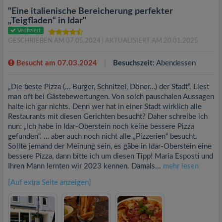
"Eine italienische Bereicherung perfekter
„Teigfladen“ in Idar"
Verifiziert
GESCHRIEBEN AM 07.05.2024
| AKTUALISIERT AM 20.01.2025
Besucht am 07.03.2024
Besuchszeit:
Abendessen
„Die beste Pizza (… Burger, Schnitzel, Döner…) der Stadt“. Liest
man oft bei Gästebewertungen. Von solch pauschalen Aussagen
halte ich gar nichts. Denn wer hat in einer Stadt wirklich alle
Restaurants mit diesen Gerichten besucht? Daher schreibe ich
nun: „Ich habe in Idar-Oberstein noch keine bessere Pizza
gefunden“. … aber auch noch nicht alle „Pizzerien“ besucht.
Sollte jemand der Meinung sein, es gäbe in Idar-Oberstein eine
bessere Pizza, dann bitte ich um diesen Tipp! Maria Esposti und
Ihren Mann lernten wir 2023 kennen. Damals...
mehr lesen
[Auf extra Seite anzeigen]