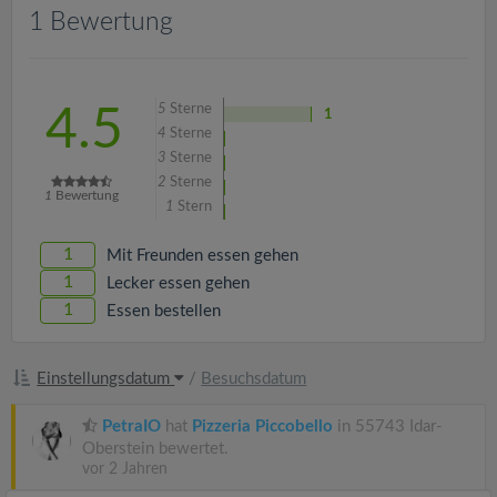
v
1 Bewertung
i
5
Sterne
4.5
1
g
4
Sterne
3
Sterne
a
2
Sterne
1
Bewertung
1
Stern
t
1
Mit Freunden essen gehen
1
Lecker essen gehen
i
1
Essen bestellen
o
Einstellungsdatum
/
Besuchsdatum
n
PetraIO
hat
Pizzeria Piccobello
in 55743 Idar-
Oberstein bewertet.
vor 2 Jahren