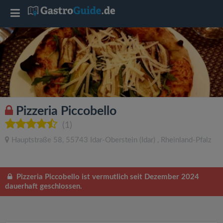
T
o
g
g
Pizzeria Piccobello
l
(1)
Hauptstraße 58
,
55743
Idar-Oberstein
(Idar)
,
Rheinland-Pfalz
e
n
Pizzeria Piccobello ist vermutlich seit Dezember 2024
dauerhaft geschlossen.
a