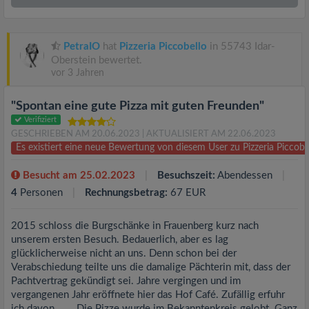
PetraIO
hat
Pizzeria Piccobello
in 55743 Idar-
Oberstein bewertet.
vor 3 Jahren
"Spontan eine gute Pizza mit guten Freunden"
Verifiziert
GESCHRIEBEN AM 20.06.2023
| AKTUALISIERT AM 22.06.2023
Es existiert eine neue Bewertung von diesem User zu Pizzeria Piccob
Besucht am 25.02.2023
Besuchszeit:
Abendessen
4
Personen
Rechnungsbetrag:
67 EUR
2015 schloss die Burgschänke in Frauenberg kurz nach
unserem ersten Besuch. Bedauerlich, aber es lag
glücklicherweise nicht an uns. Denn schon bei der
Verabschiedung teilte uns die damalige Pächterin mit, dass der
Pachtvertrag gekündigt sei. Jahre vergingen und im
vergangenen Jahr eröffnete hier das Hof Café. Zufällig erfuhr
ich davon. Die Pizze wurde im Bekanntenkreis gelobt. Ganz