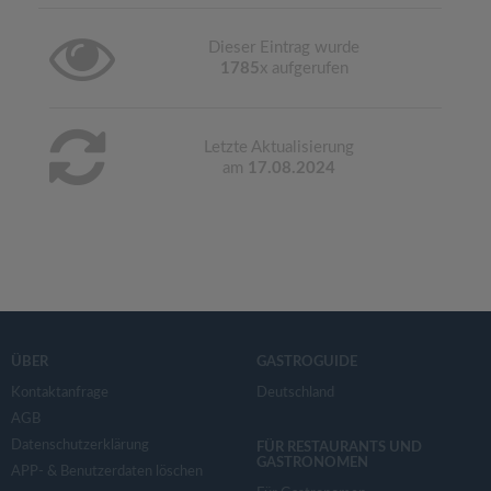
Dieser Eintrag wurde
1785
x aufgerufen
Letzte Aktualisierung
am
17.08.2024
ÜBER
GASTROGUIDE
Kontaktanfrage
Deutschland
AGB
Datenschutzerklärung
FÜR RESTAURANTS UND
GASTRONOMEN
APP- & Benutzerdaten löschen