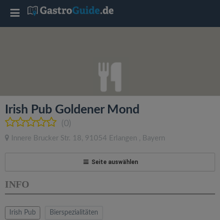
T
o
g
g
Irish Pub Goldener Mond
l
(0)
Innere Brucker Str. 18
,
91054
Erlangen
,
Bayern
e
Seite auswählen
n
INFO
a
Irish Pub
Bierspezialitäten