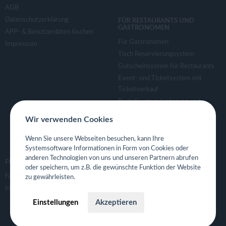
AGB
Datenschutzerklärung
FÜR RESTAURANTS UND
GASTRONOMEN
APP- & Benutzerdaten löschen
Für Gastronomen
Impressum
Tisch Reservierungsystem
Gutscheinsystem für Restaurants
Event- und Ticketsystem mit
Ticketverkauf
Bestellsystem Lieferung und
TakeAway
Wir verwenden Cookies
Webseiten für Restaurant
Eigene App für Restaurant
Wenn Sie unsere Webseiten besuchen, kann Ihre
Systemsoftware Informationen in Form von Cookies oder
anderen Technologien von uns und unseren Partnern abrufen
FOLGE UNS
oder speichern, um z.B. die gewünschte Funktion der Website
Facebook
zu gewährleisten.
Instagram
Einstellungen
Akzeptieren