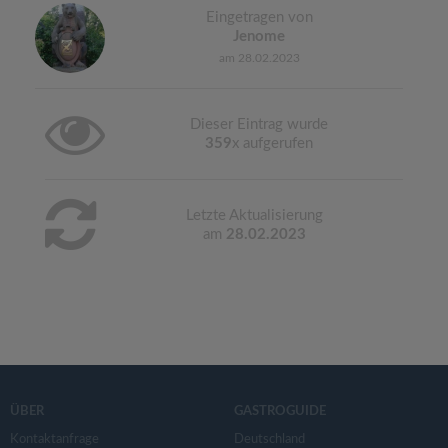
Eingetragen von
Jenome
am 28.02.2023
Dieser Eintrag wurde
359
x aufgerufen
Letzte Aktualisierung
am
28.02.2023
ÜBER
GASTROGUIDE
Kontaktanfrage
Deutschland