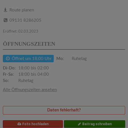
v
Route planen
i
09131 8286205
g
Eröffnet: 02.03.2023
ÖFFNUNGSZEITEN
a
Öffnet um 18:00 Uhr
Mo:
Ruhetag
t
Di-Do:
18:00 bis 02:00
Fr-Sa:
18:00 bis 04:00
i
So:
Ruhetag
Alle Öffnungszeiten ansehen
o
n
Daten fehlerhaft?
Foto hochladen
Beitrag schreiben