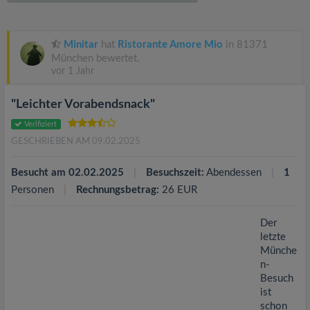
v
i
Minitar
hat
Ristorante Amore Mio
in 81371
München bewertet.
vor 1 Jahr
g
"Leichter Vorabendsnack"
a
Verifiziert
GESCHRIEBEN AM 09.02.2025
t
Besucht am 02.02.2025
Besuchszeit:
Abendessen
1
i
Personen
Rechnungsbetrag:
26 EUR
o
Der
letzte
Münche
n
n-
Besuch
ist
schon