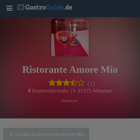
T
o
g
g
Ristorante Amore Mio
l
(1)
e
Brudermühlstraße 19
,
81371 München
Restaurant
n
a
Zurück zu Ristorante Amore Mio