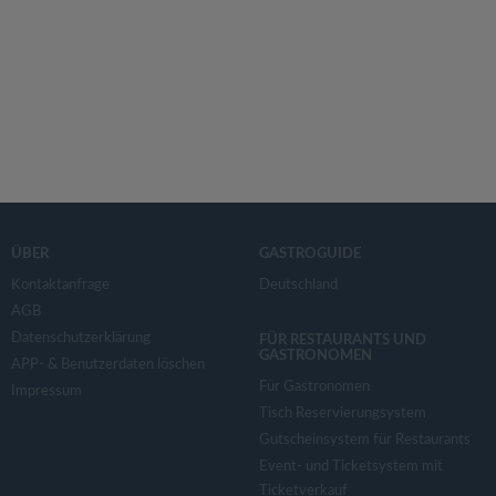
ÜBER
GASTROGUIDE
Kontaktanfrage
Deutschland
AGB
Datenschutzerklärung
FÜR RESTAURANTS UND
GASTRONOMEN
APP- & Benutzerdaten löschen
Für Gastronomen
Impressum
Tisch Reservierungsystem
Gutscheinsystem für Restaurants
Event- und Ticketsystem mit
Ticketverkauf