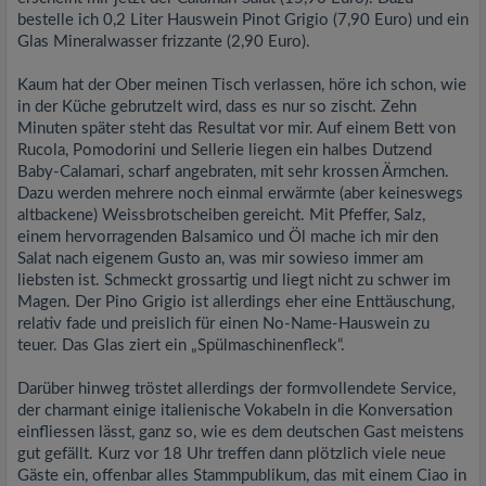
bestelle ich 0,2 Liter Hauswein Pinot Grigio (7,90 Euro) und ein
Glas Mineralwasser frizzante (2,90 Euro).
Kaum hat der Ober meinen Tisch verlassen, höre ich schon, wie
in der Küche gebrutzelt wird, dass es nur so zischt. Zehn
Minuten später steht das Resultat vor mir. Auf einem Bett von
Rucola, Pomodorini und Sellerie liegen ein halbes Dutzend
Baby-Calamari, scharf angebraten, mit sehr krossen Ärmchen.
Dazu werden mehrere noch einmal erwärmte (aber keineswegs
altbackene) Weissbrotscheiben gereicht. Mit Pfeffer, Salz,
einem hervorragenden Balsamico und Öl mache ich mir den
Salat nach eigenem Gusto an, was mir sowieso immer am
liebsten ist. Schmeckt grossartig und liegt nicht zu schwer im
Magen. Der Pino Grigio ist allerdings eher eine Enttäuschung,
relativ fade und preislich für einen No-Name-Hauswein zu
teuer. Das Glas ziert ein „Spülmaschinenfleck“.
Darüber hinweg tröstet allerdings der formvollendete Service,
der charmant einige italienische Vokabeln in die Konversation
einfliessen lässt, ganz so, wie es dem deutschen Gast meistens
gut gefällt. Kurz vor 18 Uhr treffen dann plötzlich viele neue
Gäste ein, offenbar alles Stammpublikum, das mit einem Ciao in