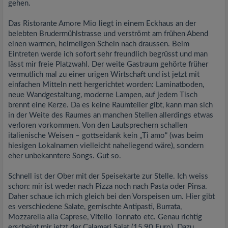
gehen.
Das Ristorante Amore Mio liegt in einem Eckhaus an der
belebten Brudermühlstrasse und verströmt am frühen Abend
einen warmen, heimeligen Schein nach draussen. Beim
Eintreten werde ich sofort sehr freundlich begrüsst und man
lässt mir freie Platzwahl. Der weite Gastraum gehörte früher
vermutlich mal zu einer urigen Wirtschaft und ist jetzt mit
einfachen Mitteln nett hergerichtet worden: Laminatboden,
neue Wandgestaltung, moderne Lampen, auf jedem Tisch
brennt eine Kerze. Da es keine Raumteiler gibt, kann man sich
in der Weite des Raumes an manchen Stellen allerdings etwas
verloren vorkommen. Von den Lautsprechern schallen
italienische Weisen – gottseidank kein „Ti amo“ (was beim
hiesigen Lokalnamen vielleicht naheliegend wäre), sondern
eher unbekanntere Songs. Gut so.
Schnell ist der Ober mit der Speisekarte zur Stelle. Ich weiss
schon: mir ist weder nach Pizza noch nach Pasta oder Pinsa.
Daher schaue ich mich gleich bei den Vorspeisen um. Hier gibt
es verschiedene Salate, gemischte Antipasti, Burrata,
Mozzarella alla Caprese, Vitello Tonnato etc. Genau richtig
erscheint mir jetzt der Calamari Salat (15,90 Euro). Dazu