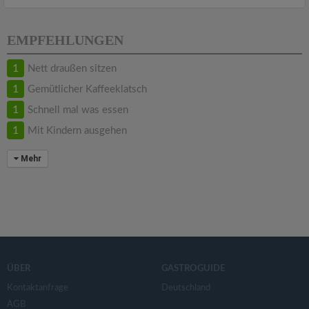
EMPFEHLUNGEN
1
Nett draußen sitzen
1
Gemütlicher Kaffeeklatsch
1
Schnell mal was essen
1
Mit Kindern ausgehen
Mehr
ÜBER
GASTROGUIDE
Kontaktanfrage
Deutschland
AGB