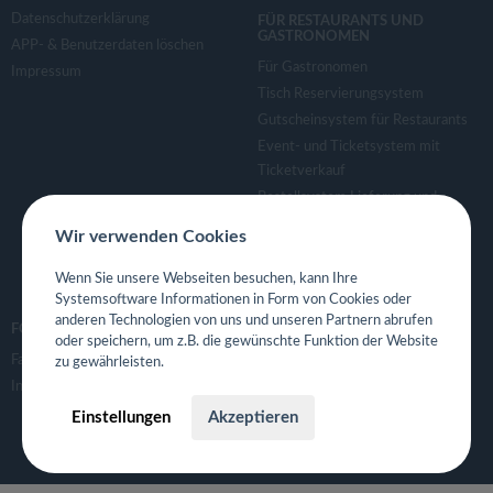
Datenschutzerklärung
FÜR RESTAURANTS UND
GASTRONOMEN
APP- & Benutzerdaten löschen
Für Gastronomen
Impressum
Tisch Reservierungsystem
Gutscheinsystem für Restaurants
Event- und Ticketsystem mit
Ticketverkauf
Bestellsystem Lieferung und
TakeAway
Wir verwenden Cookies
Webseiten für Restaurant
Eigene App für Restaurant
Wenn Sie unsere Webseiten besuchen, kann Ihre
Systemsoftware Informationen in Form von Cookies oder
anderen Technologien von uns und unseren Partnern abrufen
FOLGE UNS
oder speichern, um z.B. die gewünschte Funktion der Website
Facebook
zu gewährleisten.
Instagram
Einstellungen
Akzeptieren