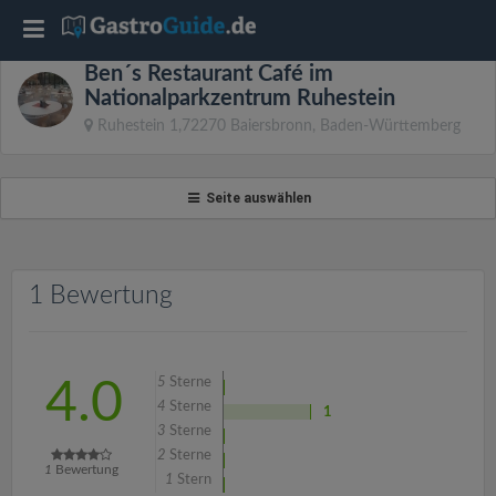
T
Ben´s Restaurant Café im
o
Nationalparkzentrum Ruhestein
Ruhestein 1,72270 Baiersbronn, Baden-Württemberg
g
Seite auswählen
g
l
1 Bewertung
e
n
5
Sterne
4.0
4
Sterne
1
3
Sterne
a
2
Sterne
1
Bewertung
1
Stern