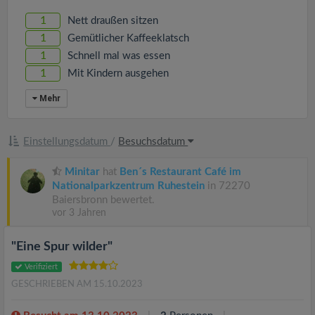
v
1
Nett draußen sitzen
i
1
Gemütlicher Kaffeeklatsch
1
Schnell mal was essen
1
Mit Kindern ausgehen
g
Mehr
a
Einstellungsdatum
/
Besuchsdatum
t
Minitar
hat
Ben´s Restaurant Café im
Nationalparkzentrum Ruhestein
in 72270
i
Baiersbronn bewertet.
vor 3 Jahren
o
"Eine Spur wilder"
n
Verifiziert
GESCHRIEBEN AM 15.10.2023