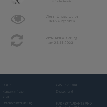
am 16.11.2023
Dieser Eintrag wurde
430
x aufgerufen
Letzte Aktualisierung
am
21.11.2023
ÜBER
GASTROGUIDE
Kontaktanfrage
Deutschland
AGB
Datenschutzerklärung
FÜR RESTAURANTS UND