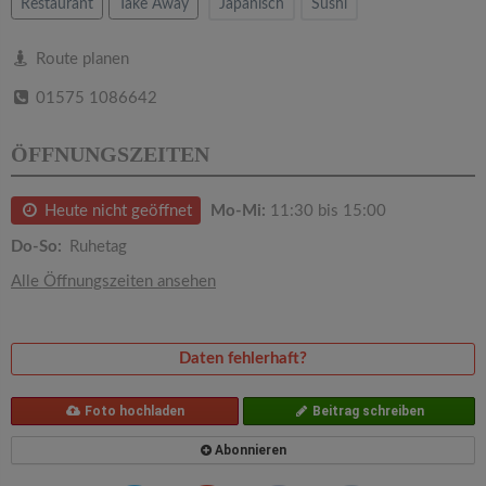
v
Restaurant
Take Away
Japanisch
Sushi
i
Route planen
01575 1086642
g
ÖFFNUNGSZEITEN
a
Heute nicht geöffnet
Mo-Mi:
11:30 bis 15:00
t
Do-So:
Ruhetag
Alle Öffnungszeiten ansehen
i
o
Daten fehlerhaft?
n
Foto hochladen
Beitrag schreiben
Abonnieren