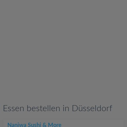
v
i
g
a
t
i
o
n
Essen bestellen in Düsseldorf
Naniwa Sushi & More