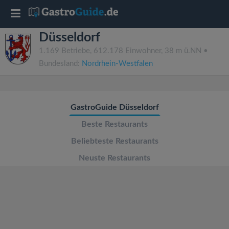
T
Düsseldorf
o
1.169 Betriebe, 612.178 Einwohner, 38 m ü.NN •
Bundesland:
Nordrhein-Westfalen
g
g
GastroGuide Düsseldorf
l
Beste Restaurants
Beliebteste Restaurants
e
Neuste Restaurants
n
a