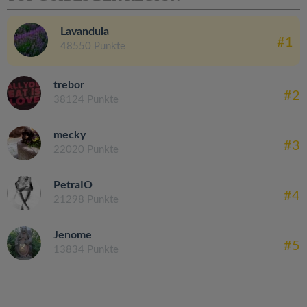
Lavandula
#1
48550 Punkte
trebor
#2
38124 Punkte
mecky
#3
22020 Punkte
PetraIO
#4
21298 Punkte
Jenome
#5
13834 Punkte