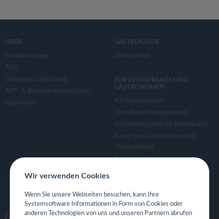
ÜBER
GASTROGUIDE
Kontaktanfrage
Deutschland
AGB
Datenschutzerklärung
FÜR RESTAURANTS UND
GASTRONOMEN
APP- & Benutzerdaten löschen
Für Gastronomen
Impressum
Tisch Reservierungsystem
Gutscheinsystem für Restaurants
Event- und Ticketsystem mit
Ticketverkauf
Bestellsystem Lieferung und
TakeAway
Wir verwenden Cookies
Webseiten für Restaurant
Eigene App für Restaurant
Wenn Sie unsere Webseiten besuchen, kann Ihre
Systemsoftware Informationen in Form von Cookies oder
anderen Technologien von uns und unseren Partnern abrufen
FOLGE UNS