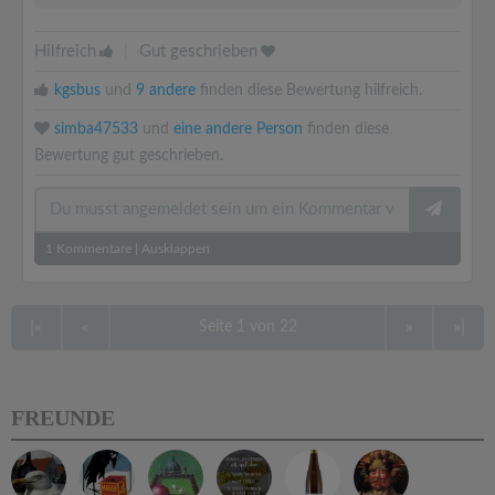
Hilfreich
|
Gut geschrieben
kgsbus
und
9 andere
finden diese Bewertung hilfreich.
simba47533
und
eine andere Person
finden diese
Bewertung gut geschrieben.
1
Kommentare
|
Ausklappen
|«
«
»
»|
Seite 1 von 22
FREUNDE