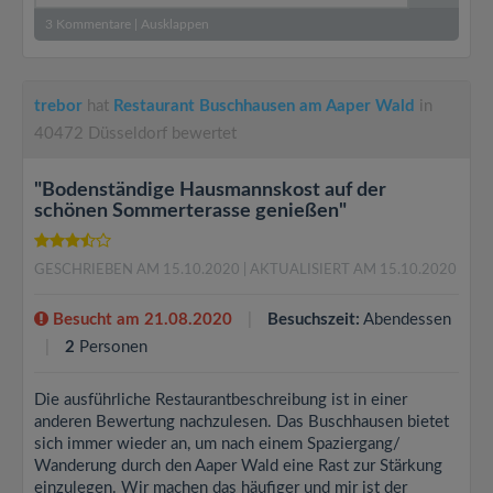
3
Kommentare
|
Ausklappen
trebor
hat
Restaurant Buschhausen am Aaper Wald
in
40472 Düsseldorf bewertet
"Bodenständige Hausmannskost auf der
schönen Sommerterasse genießen"
GESCHRIEBEN AM 15.10.2020
| AKTUALISIERT AM 15.10.2020
Besucht am 21.08.2020
Besuchszeit:
Abendessen
2
Personen
Die ausführliche Restaurantbeschreibung ist in einer
anderen Bewertung nachzulesen. Das Buschhausen bietet
sich immer wieder an, um nach einem Spaziergang/
Wanderung durch den Aaper Wald eine Rast zur Stärkung
einzulegen. Wir machen das häufiger und mir ist der