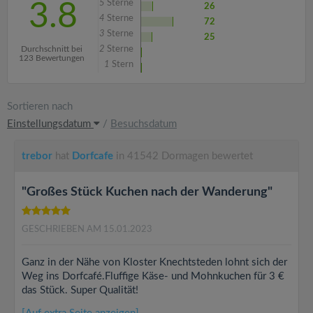
5
Sterne
3.8
26
4
Sterne
72
3
Sterne
25
Durchschnitt bei
2
Sterne
123 Bewertungen
1
Stern
Sortieren nach
Einstellungsdatum
/
Besuchsdatum
trebor
hat
Dorfcafe
in 41542 Dormagen bewertet
"Großes Stück Kuchen nach der Wanderung"
GESCHRIEBEN AM 15.01.2023
Ganz in der Nähe von Kloster Knechtsteden lohnt sich der
Weg ins Dorfcafé.Fluffige Käse- und Mohnkuchen für 3 €
das Stück. Super Qualität!