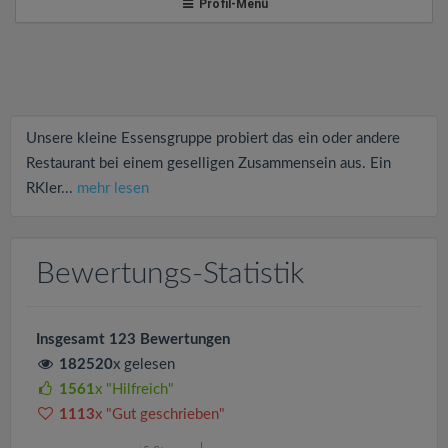
v
Profil-Menü
i
g
Unsere kleine Essensgruppe probiert das ein oder andere
a
Restaurant bei einem geselligen Zusammensein aus. Ein
RKler...
mehr lesen
t
i
Bewertungs-Statistik
o
Insgesamt 123 Bewertungen
182520
x gelesen
n
1561
x "Hilfreich"
1113
x "Gut geschrieben"