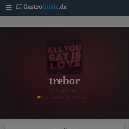
T
o
g
g
l
trebor
e
aus Düsseldorf
Platz #81 • 54,349 Punkte
n
a