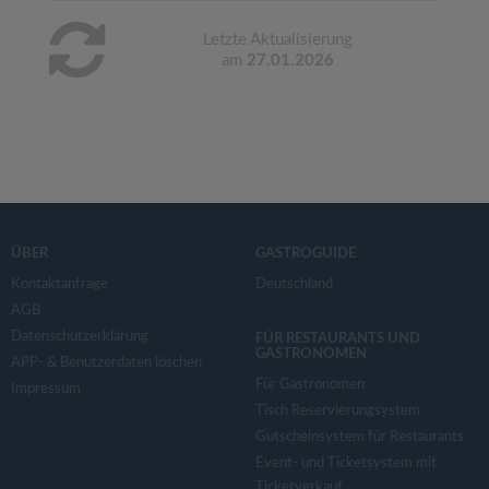
Letzte Aktualisierung
am
27.01.2026
ÜBER
GASTROGUIDE
Kontaktanfrage
Deutschland
AGB
Datenschutzerklärung
FÜR RESTAURANTS UND
GASTRONOMEN
APP- & Benutzerdaten löschen
Für Gastronomen
Impressum
Tisch Reservierungsystem
Gutscheinsystem für Restaurants
Event- und Ticketsystem mit
Ticketverkauf