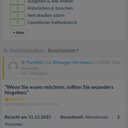
1
Ausgehen & was trinken
1
Frühstücken & brunchen
1
Nett draußen sitzen
1
Gemütlicher Kaffeeklatsch
Mehr
Einstellungsdatum
/
Besuchsdatum
Frank001
hat
Bitburger Wirtshaus
in 54290 Trier
bewertet.
vor 7 Monaten
"Wenn Sie essen möchten, sollten Sie woanders
hingehen."
GESCHRIEBEN AM 02.01.2026
Besucht am 31.12.2025
Besuchszeit:
Abendessen
2
Personen