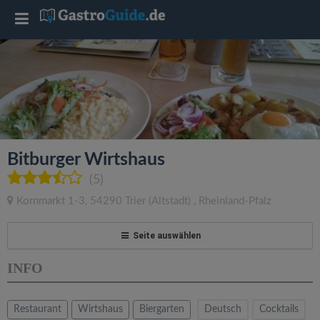
T
o
g
g
Bitburger Wirtshaus
l
(5)
Kornmarkt 1-3
,
54290
Trier
(Altstadt)
,
Rheinland-Pfalz
e
Seite auswählen
n
INFO
a
Restaurant
Wirtshaus
Biergarten
Deutsch
Cocktails