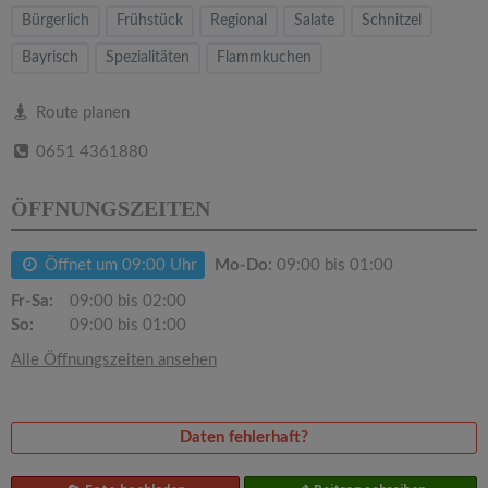
v
Bürgerlich
Frühstück
Regional
Salate
Schnitzel
Bayrisch
i
Spezialitäten
Flammkuchen
Route planen
g
0651 4361880
a
ÖFFNUNGSZEITEN
t
Öffnet um 09:00 Uhr
Mo-Do:
09:00 bis 01:00
i
Fr-Sa:
09:00 bis 02:00
So:
09:00 bis 01:00
o
Alle Öffnungszeiten ansehen
n
Daten fehlerhaft?