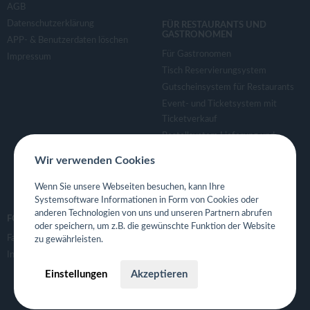
AGB
Datenschutzerklärung
FÜR RESTAURANTS UND
GASTRONOMEN
APP- & Benutzerdaten löschen
Für Gastronomen
Impressum
Tisch Reservierungsystem
Gutscheinsystem für Restaurants
Event- und Ticketsystem mit
Ticketverkauf
Bestellsystem Lieferung und
TakeAway
Wir verwenden Cookies
Webseiten für Restaurant
Eigene App für Restaurant
Wenn Sie unsere Webseiten besuchen, kann Ihre
Systemsoftware Informationen in Form von Cookies oder
anderen Technologien von uns und unseren Partnern abrufen
FOLGE UNS
oder speichern, um z.B. die gewünschte Funktion der Website
Facebook
zu gewährleisten.
Instagram
Einstellungen
Akzeptieren