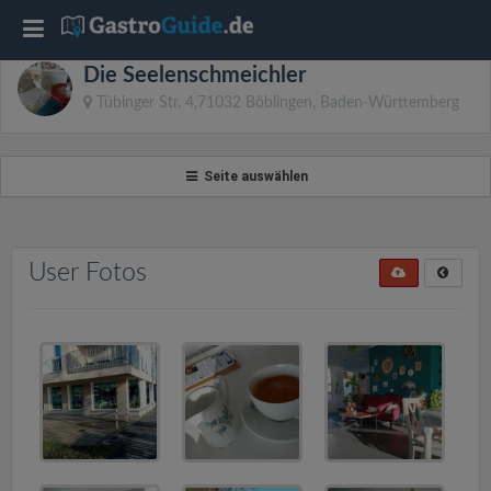
T
Die Seelenschmeichler
o
Tübinger Str. 4,71032 Böblingen, Baden-Württemberg
g
Seite auswählen
g
l
User Fotos
e
n
a