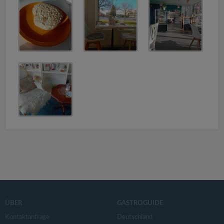
v
i
g
a
t
i
o
n
ÜBER
GASTROGUIDE
Kontaktanfrage
Deutschland