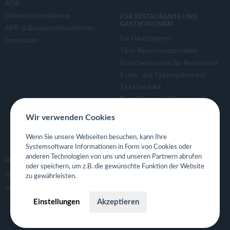
AGB
Datenschutzerklärung
FÜR RESTAURANTS UND
GASTRONOMEN
APP- & Benutzerdaten löschen
Für Gastronomen
Impressum
Tisch Reservierungsystem
Gutscheinsystem für Restaurants
Event- und Ticketsystem mit
Ticketverkauf
Bestellsystem Lieferung und
TakeAway
Wir verwenden Cookies
Webseiten für Restaurant
Eigene App für Restaurant
Wenn Sie unsere Webseiten besuchen, kann Ihre
Systemsoftware Informationen in Form von Cookies oder
anderen Technologien von uns und unseren Partnern abrufen
FOLGE UNS
oder speichern, um z.B. die gewünschte Funktion der Website
Facebook
zu gewährleisten.
Instagram
Einstellungen
Akzeptieren