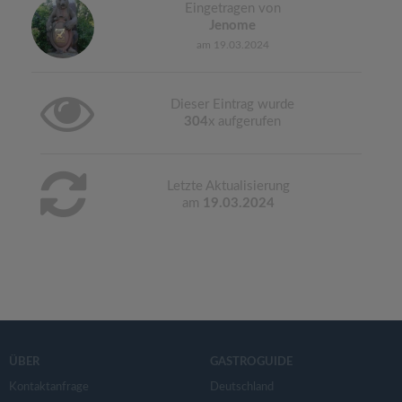
Eingetragen von
Jenome
am 19.03.2024
Dieser Eintrag wurde
304
x aufgerufen
Letzte Aktualisierung
am
19.03.2024
ÜBER
GASTROGUIDE
Kontaktanfrage
Deutschland