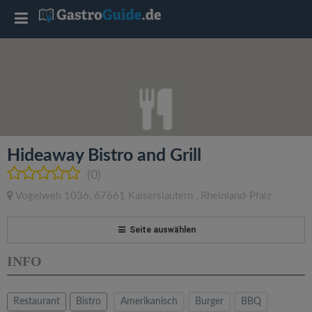
T
o
g
g
Hideaway Bistro and Grill
l
(0)
Vogelweh 1036
,
67661
Kaiserslautern
,
Rheinland-Pfalz
e
Seite auswählen
n
INFO
a
Restaurant
Bistro
Amerikanisch
Burger
BBQ