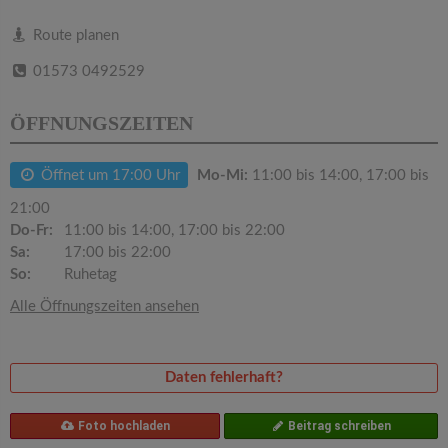
v
Route planen
i
01573 0492529
g
ÖFFNUNGSZEITEN
a
Öffnet um 17:00 Uhr
Mo-Mi:
11:00 bis 14:00, 17:00 bis
21:00
t
Do-Fr:
11:00 bis 14:00, 17:00 bis 22:00
Sa:
17:00 bis 22:00
i
So:
Ruhetag
Alle Öffnungszeiten ansehen
o
n
Daten fehlerhaft?
Foto hochladen
Beitrag schreiben