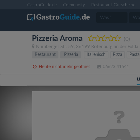
GastroGuide.de
Community
Restaurant-Gutscheine
Pizzeria Aroma
(0)
Nürnberger Str. 59
,
36199
Rotenburg an der Fulda
Restaurant
Pizzeria
Italienisch
Pizza
Pasta
Heute nicht mehr geöffnet
06623 41541
Ü