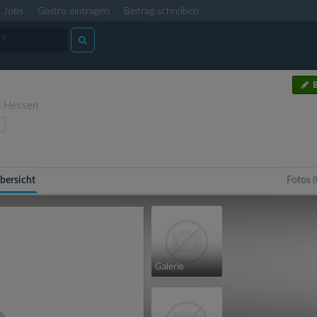
Jobs
Gastro eintragen
Beitrag schreiben
B
,
Hessen
bersicht
Fotos (
Galerie