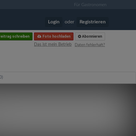
Für Gastronomen
Login
oder
Registrieren
eitrag schreiben
Foto hochladen
Abonnieren
Das ist mein Betrieb
Daten fehlerhaft?
0)