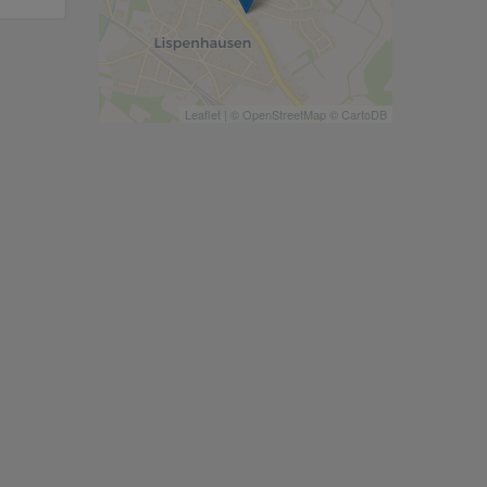
Leaflet
| ©
OpenStreetMap
©
CartoDB