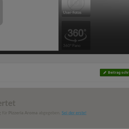
User-Fotos
360° Pano
Beitrag schr
rtet
g für
Pizzeria Aroma
abgegeben.
Sei der erste!