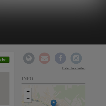
eiben
Daten bearbeiten
INFO
+
−