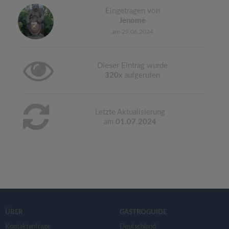
Eingetragen von
Jenome
am 29.06.2024
Dieser Eintrag wurde
320
x aufgerufen
Letzte Aktualisierung
am
01.07.2024
ÜBER
GASTROGUIDE
Kontaktanfrage
Deutschland