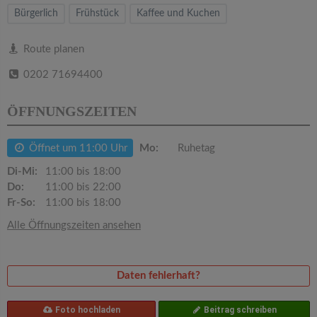
v
Bürgerlich
Frühstück
Kaffee und Kuchen
i
Route planen
0202 71694400
g
ÖFFNUNGSZEITEN
a
Öffnet um 11:00 Uhr
Mo:
Ruhetag
t
Di-Mi:
11:00 bis 18:00
Do:
11:00 bis 22:00
i
Fr-So:
11:00 bis 18:00
Alle Öffnungszeiten ansehen
o
n
Daten fehlerhaft?
Foto hochladen
Beitrag schreiben