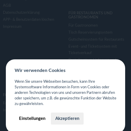
AGB
Datenschutzerklärung
FÜR RESTAURANTS UND
GASTRONOMEN
APP- & Benutzerdaten löschen
Für Gastronomen
Impressum
Tisch Reservierungsystem
Gutscheinsystem für Restaurants
Event- und Ticketsystem mit
Ticketverkauf
Bestellsystem Lieferung und
TakeAway
Wir verwenden Cookies
Webseiten für Restaurant
Eigene App für Restaurant
Wenn Sie unsere Webseiten besuchen, kann Ihre
Systemsoftware Informationen in Form von Cookies oder
anderen Technologien von uns und unseren Partnern abrufen
FOLGE UNS
oder speichern, um z.B. die gewünschte Funktion der Website
Facebook
zu gewährleisten.
Instagram
Einstellungen
Akzeptieren