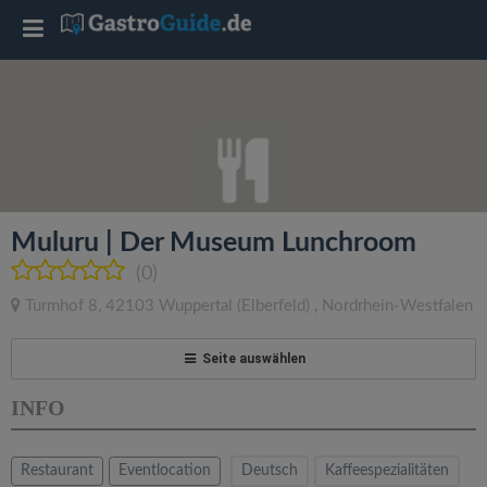
T
o
g
g
Muluru | Der Museum Lunchroom
l
(0)
Turmhof 8
,
42103
Wuppertal
(Elberfeld)
,
Nordrhein-Westfalen
e
Seite auswählen
n
INFO
a
Restaurant
Eventlocation
Deutsch
Kaffeespezialitäten