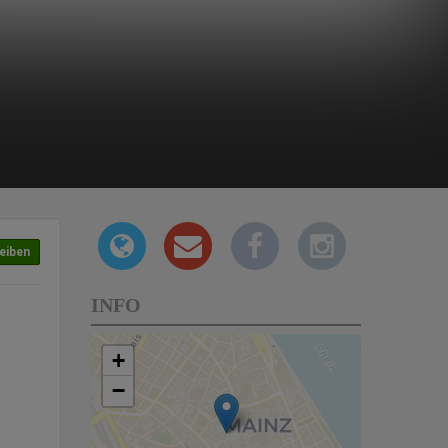
eiben
INFO
+
−