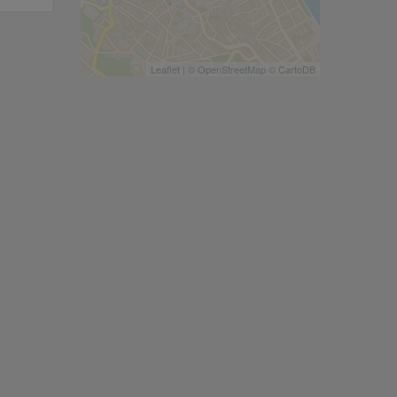
Leaflet
| ©
OpenStreetMap
©
CartoDB