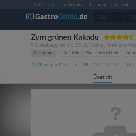
GastroGuide.de
Community
Restaurant-Gutscheine
Zum grünen Kakadu
Gutenbergplatz 3-5
,
55116
Mainz
,
Rheinland-Pfal
Restaurant
Cocktails
Weinspezialitäten
Inter
Öffnet um 11:00 Uhr
06131 2851281
zu
Übersicht