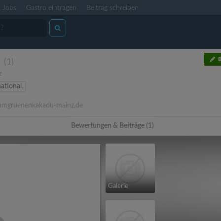
Jobs
Gastro eintragen
Beitrag schreiben
B
(1)
z
national
mgruenenkakadu-mainz.de
Bewertungen & Beiträge (1)
Galerie