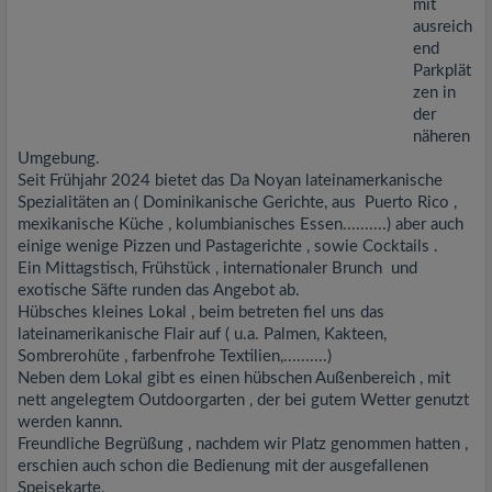
mit
ausreich
end
Parkplät
zen in
der
näheren
Umgebung.
Seit Frühjahr 2024 bietet das Da Noyan lateinamerkanische
Spezialitäten an ( Dominikanische Gerichte, aus Puerto Rico ,
mexikanische Küche , kolumbianisches Essen..........) aber auch
einige wenige Pizzen und Pastagerichte , sowie Cocktails .
Ein Mittagstisch, Frühstück , internationaler Brunch und
exotische Säfte runden das Angebot ab.
Hübsches kleines Lokal , beim betreten fiel uns das
lateinamerikanische Flair auf ( u.a. Palmen, Kakteen,
Sombrerohüte , farbenfrohe Textilien,..........)
Neben dem Lokal gibt es einen hübschen Außenbereich , mit
nett angelegtem Outdoorgarten , der bei gutem Wetter genutzt
werden kannn.
Freundliche Begrüßung , nachdem wir Platz genommen hatten ,
erschien auch schon die Bedienung mit der ausgefallenen
Speisekarte.