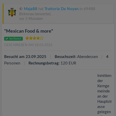
v
Maja88
hat
Trattoria Da Noyan
in 69488
i
Birkenau bewertet.
vor 5 Monaten
g
"Mexican Food & more"
Verifiziert
a
GESCHRIEBEN AM 18.03.2026
t
Besucht am 23.09.2025
Besuchszeit:
Abendessen
4
Personen
Rechnungsbetrag:
120 EUR
i
Inmitten
der
o
Kernge
meinde
n
an der
Hauptstr
asse
gelegen