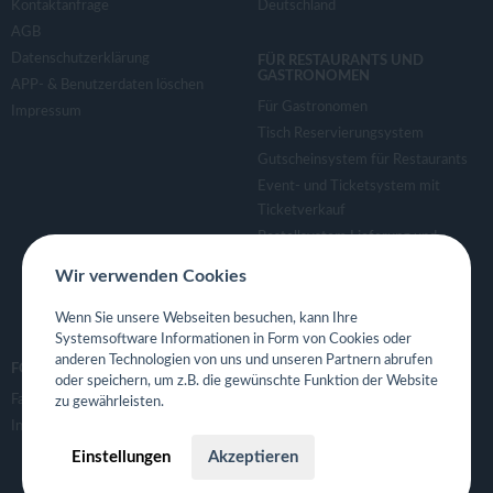
Kontaktanfrage
Deutschland
AGB
Datenschutzerklärung
FÜR RESTAURANTS UND
GASTRONOMEN
APP- & Benutzerdaten löschen
Für Gastronomen
Impressum
Tisch Reservierungsystem
Gutscheinsystem für Restaurants
Event- und Ticketsystem mit
Ticketverkauf
Bestellsystem Lieferung und
TakeAway
Wir verwenden Cookies
Webseiten für Restaurant
Eigene App für Restaurant
Wenn Sie unsere Webseiten besuchen, kann Ihre
Systemsoftware Informationen in Form von Cookies oder
anderen Technologien von uns und unseren Partnern abrufen
FOLGE UNS
oder speichern, um z.B. die gewünschte Funktion der Website
Facebook
zu gewährleisten.
Instagram
Einstellungen
Akzeptieren