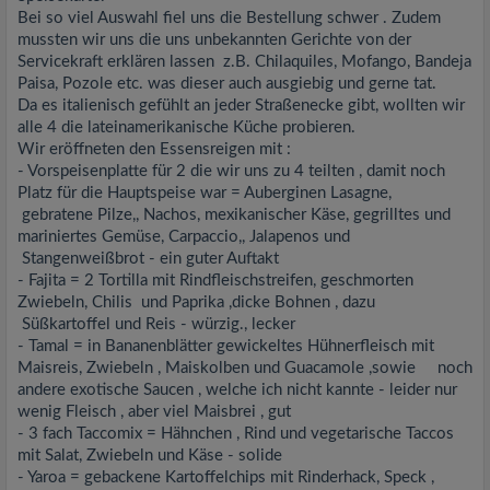
Bei so viel Auswahl fiel uns die Bestellung schwer . Zudem
mussten wir uns die uns unbekannten Gerichte von der
Servicekraft erklären lassen z.B. Chilaquiles, Mofango, Bandeja
Paisa, Pozole etc. was dieser auch ausgiebig und gerne tat.
Da es italienisch gefühlt an jeder Straßenecke gibt, wollten wir
alle 4 die lateinamerikanische Küche probieren.
Wir eröffneten den Essensreigen mit :
- Vorspeisenplatte für 2 die wir uns zu 4 teilten , damit noch
Platz für die Hauptspeise war = Auberginen Lasagne,
gebratene Pilze,, Nachos, mexikanischer Käse, gegrilltes und
mariniertes Gemüse, Carpaccio,, Jalapenos und
Stangenweißbrot - ein guter Auftakt
- Fajita = 2 Tortilla mit Rindfleischstreifen, geschmorten
Zwiebeln, Chilis und Paprika ,dicke Bohnen , dazu
Süßkartoffel und Reis - würzig., lecker
- Tamal = in Bananenblätter gewickeltes Hühnerfleisch mit
Maisreis, Zwiebeln , Maiskolben und Guacamole ,sowie noch
andere exotische Saucen , welche ich nicht kannte - leider nur
wenig Fleisch , aber viel Maisbrei , gut
- 3 fach Taccomix = Hähnchen , Rind und vegetarische Taccos
mit Salat, Zwiebeln und Käse - solide
- Yaroa = gebackene Kartoffelchips mit Rinderhack, Speck ,