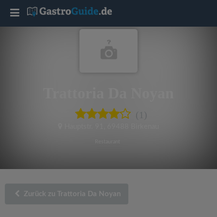
T
o
g
Trattoria Da Noyan
g
(1)
l
Hauptstr. 91
,
69488 Birkenau
e
Restaurant
n
a
Zurück zu Trattoria Da Noyan