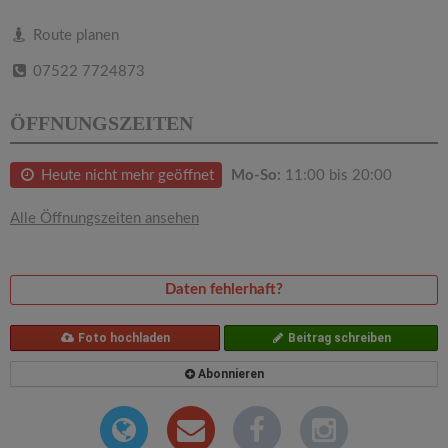
v
Route planen
i
07522 7724873
g
ÖFFNUNGSZEITEN
a
Heute nicht mehr geöffnet
Mo-So:
11:00 bis 20:00
t
Alle Öffnungszeiten ansehen
i
Daten fehlerhaft?
o
Foto hochladen
Beitrag schreiben
n
Abonnieren