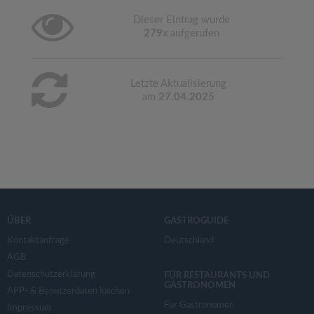
Dieser Eintrag wurde
279
x aufgerufen
Letzte Aktualisierung
am
27.04.2025
ÜBER
GASTROGUIDE
Kontaktanfrage
Deutschland
AGB
Datenschutzerklärung
FÜR RESTAURANTS UND
GASTRONOMEN
APP- & Benutzerdaten löschen
Für Gastronomen
Impressum