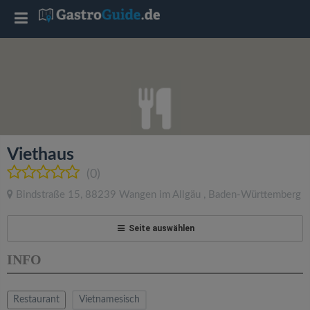
T
o
g
g
Viethaus
l
(0)
Bindstraße 15
,
88239
Wangen im Allgäu
,
Baden-Württemberg
e
Seite auswählen
n
INFO
a
Restaurant
Vietnamesisch