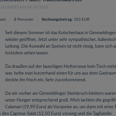
UALISIERT AM 04.09.2025
sen
2
Personen
Rechnungsbetrag:
103 EUR
Seit diesem Sommer ist das Kutscherhaus in Gimmeldinge
wieder geöffnet. Jetzt unter sehr sympathischer, italienisc
Leitung. Die Auswahl an Speisen ist nicht riesig, kann sich 
trotzdem sehen lassen.
Da draußen auf der lauschigen Hofterrasse kein Tisch mehr
war, holte man kurzerhand einen für uns aus dem Gastrau
deckte ihn frisch ein. Sehr zuvorkommend.
Da wir vorher am Gimmeldinger Steinbruch klettern waren
unser Hunger entsprechend groß. Mich lachten die gegrill
Calamari (19,90 Euro) als Vorspeise an, um dann mit einer 
e den Caprese-Salat (12,50 Euro) vorweg und die Tagliatelle