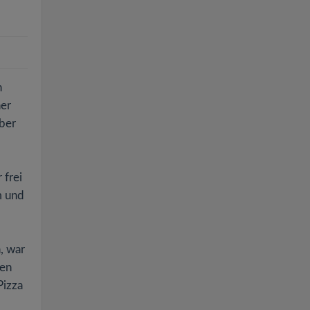
n
her
aber
 frei
m und
, war
ten
Pizza