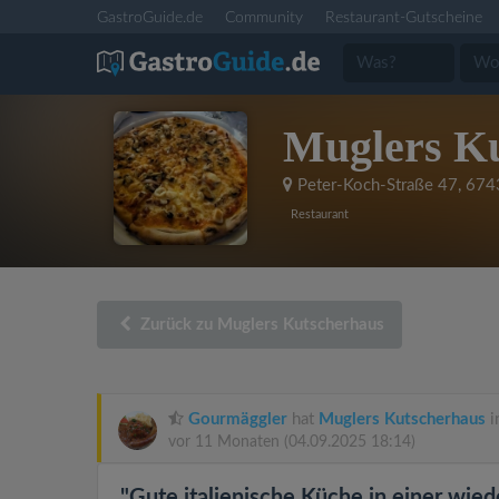
GastroGuide.de
Community
Restaurant-Gutscheine
Muglers K
Peter-Koch-Straße 47
,
6743
Restaurant
Zurück zu Muglers Kutscherhaus
Gourmäggler
hat
Muglers Kutscherhaus
i
vor 11 Monaten
(04.09.2025 18:14)
"Gute italienische Küche in einer wied