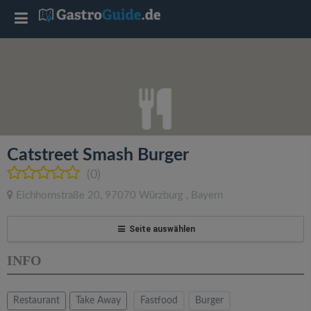
T
o
g
g
Catstreet Smash Burger
l
(0)
Eichhornstraße 20
,
97070
Würzburg
,
Bayern
e
Seite auswählen
n
INFO
a
Restaurant
Take Away
Fastfood
Burger