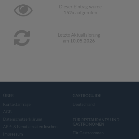
Dieser Eintrag wurde
152
x aufgerufen
Letzte Aktualisierung
am
10.05.2026
ÜBER
GASTROGUIDE
Kontaktanfrage
Deutschland
AGB
Datenschutzerklärung
FÜR RESTAURANTS UND
GASTRONOMEN
APP- & Benutzerdaten löschen
Für Gastronomen
Impressum