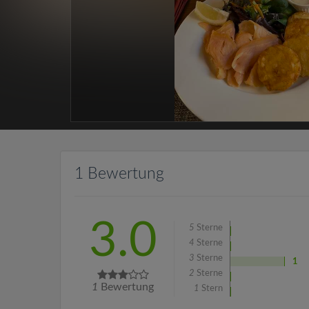
1 Bewertung
3.0
5
Sterne
4
Sterne
3
Sterne
1
2
Sterne
1
Bewertung
1
Stern