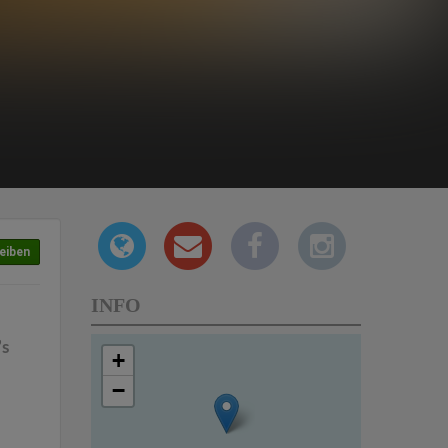
eiben
INFO
’s
+
−