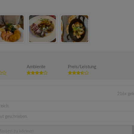
Ambiente
Preis/Leistung
216x gel
eich.
ut geschrieben.