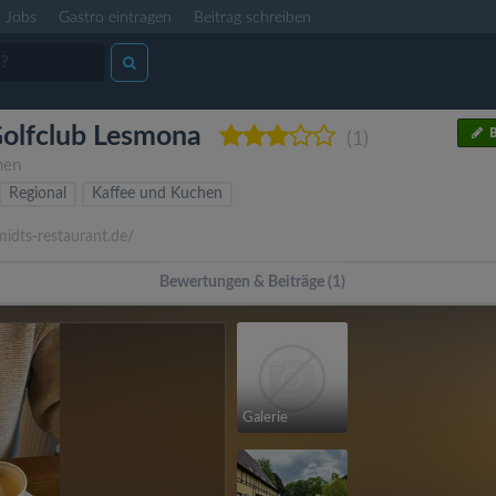
Jobs
Gastro eintragen
Beitrag schreiben
Golfclub Lesmona
B
(1)
men
Regional
Kaffee und Kuchen
idts-restaurant.de/
Bewertungen & Beiträge (1)
Galerie