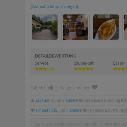
[Auf extra Seite anzeigen]
DETAILBEWERTUNG
Service
Sauberkeit
Essen
Hilfreich
|
Gut geschrieben
Lavandula
und
9 andere
finden diese Bewertung hilfr
simba47533
und
9 andere
finden diese Bewertung g