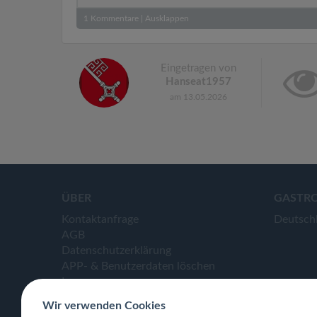
1
Kommentare
|
Ausklappen
Eingetragen von
Hanseat1957
am 13.05.2026
ÜBER
GASTR
Kontaktanfrage
Deutsch
AGB
Datenschutzerklärung
APP- & Benutzerdaten löschen
Impressum
Wir verwenden Cookies