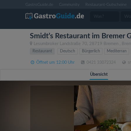
GastroGuide.de
Community
Restaurant-Gutscheine
Smidt’s Restaurant im Bremer 
Lesumbroker Landstraße 70
,
28719
Bremen
,
Bre
Restaurant
Deutsch
Bürgerlich
Mediterran
Öffnet um 12:00 Uhr
0421 33072324
sm
Übersicht