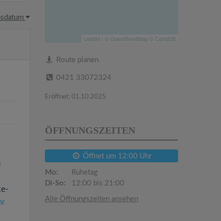
hsdatum
Leaflet
| ©
OpenStreetMap
©
CartoDB
Route planen
0421 33072324
Eröffnet: 01.10.2025
ÖFFNUNGSZEITEN
Öffnet um 12:00 Uhr
n
Mo:
Ruhetag
Di-So:
12:00 bis 21:00
ke-
Alle Öffnungszeiten ansehen
hr