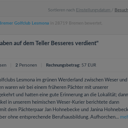
Sortieren nach
Einstellungsdatum
/
Besuc
 Bremer Golfclub Lesmona
in 28719 Bremen bewertet.
haben auf dem Teller Besseres verdient"
sen
2
Personen
Rechnungsbetrag:
57 EUR
Golfclubs Lesmona im grünen Werderland zwischen Weser und
en waren wir bei einem früheren Pächter mit unserer
kehrt und hatten eine gute Erinnerung an die Lokalität; dan
tikel in unserem heimischen Weser-Kurier berichtete dann
5 mit dem Pächterpaar Jan Hohnebecke und Janina Hohnebec
aber ohne entsprechende Berufsausbildung. Aufhorchen...
me