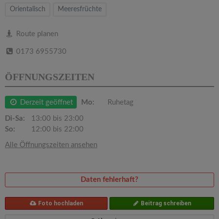
v
Orientalisch
Meeresfrüchte
i
Route planen
0173 6955730
g
ÖFFNUNGSZEITEN
a
Derzeit geöffnet
Mo:
Ruhetag
t
Di-Sa:
13:00 bis 23:00
So:
12:00 bis 22:00
i
Alle Öffnungszeiten ansehen
o
Daten fehlerhaft?
n
Foto hochladen
Beitrag schreiben