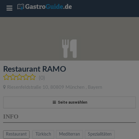
T
o
g
g
Restaurant RAMO
l
(0)
Riesenfeldstraße 10
,
80809
München
,
Bayern
e
Seite auswählen
n
INFO
a
Restaurant
Türkisch
Mediterran
Spezialitäten