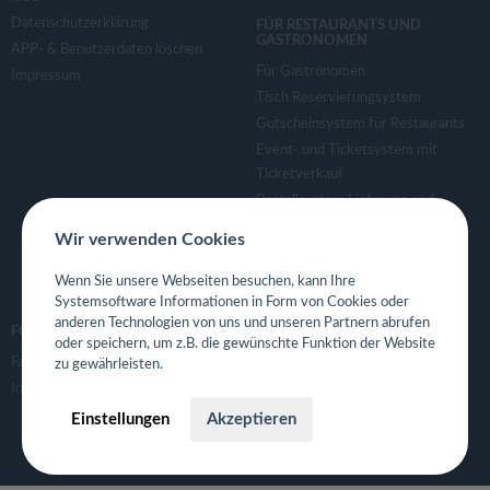
Datenschutzerklärung
FÜR RESTAURANTS UND
GASTRONOMEN
APP- & Benutzerdaten löschen
Für Gastronomen
Impressum
Tisch Reservierungsystem
Gutscheinsystem für Restaurants
Event- und Ticketsystem mit
Ticketverkauf
Bestellsystem Lieferung und
TakeAway
Wir verwenden Cookies
Webseiten für Restaurant
Eigene App für Restaurant
Wenn Sie unsere Webseiten besuchen, kann Ihre
Systemsoftware Informationen in Form von Cookies oder
anderen Technologien von uns und unseren Partnern abrufen
FOLGE UNS
oder speichern, um z.B. die gewünschte Funktion der Website
Facebook
zu gewährleisten.
Instagram
Einstellungen
Akzeptieren