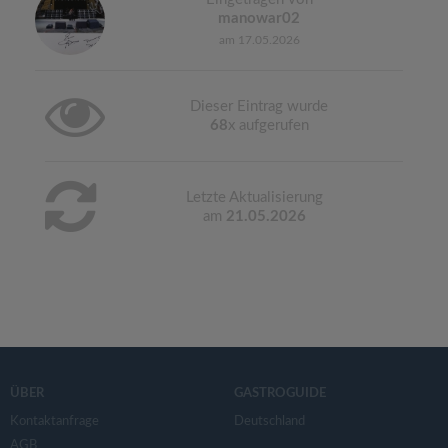
manowar02
am 17.05.2026
Dieser Eintrag wurde
68
x aufgerufen
Letzte Aktualisierung
am
21.05.2026
ÜBER
GASTROGUIDE
Kontaktanfrage
Deutschland
AGB