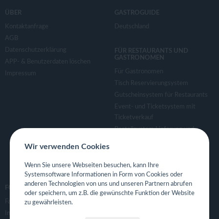
ÜBER
GASTROGUIDE
Kontaktanfrage
Deutschland
AGB
Datenschutzerklärung
FÜR RESTAURANTS UND
GASTRONOMEN
APP- & Benutzerdaten löschen
Für Gastronomen
Impressum
Tisch Reservierungsystem
Gutscheinsystem für Restaurants
Event- und Ticketsystem mit
Ticketverkauf
Bestellsystem Lieferung und
TakeAway
Wir verwenden Cookies
Webseiten für Restaurant
Eigene App für Restaurant
Wenn Sie unsere Webseiten besuchen, kann Ihre
Systemsoftware Informationen in Form von Cookies oder
anderen Technologien von uns und unseren Partnern abrufen
FOLGE UNS
oder speichern, um z.B. die gewünschte Funktion der Website
Facebook
zu gewährleisten.
Instagram