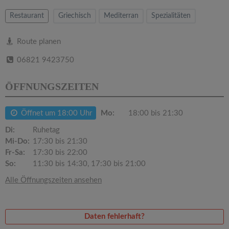
v
Restaurant
Griechisch
Mediterran
Spezialitäten
i
Route planen
g
06821 9423750
a
ÖFFNUNGSZEITEN
t
Öffnet um 18:00 Uhr
Mo:
18:00 bis 21:30
Di:
Ruhetag
i
Mi-Do:
17:30 bis 21:30
Fr-Sa:
17:30 bis 22:00
o
So:
11:30 bis 14:30, 17:30 bis 21:00
Alle Öffnungszeiten ansehen
n
Daten fehlerhaft?