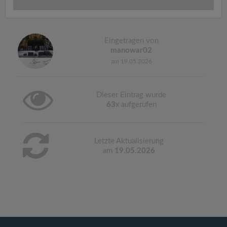
Eingetragen von
manowar02
am 19.05.2026
Dieser Eintrag wurde
63
x aufgerufen
Letzte Aktualisierung
am
19.05.2026