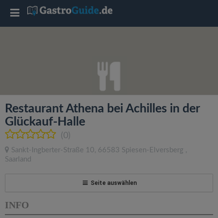
T
o
g
g
Restaurant Athena bei Achilles in der
l
Glückauf-Halle
(0)
e
Sankt-Ingberter-Straße 10
,
66583
Spiesen-Elversberg
,
Saarland
n
Seite auswählen
a
INFO