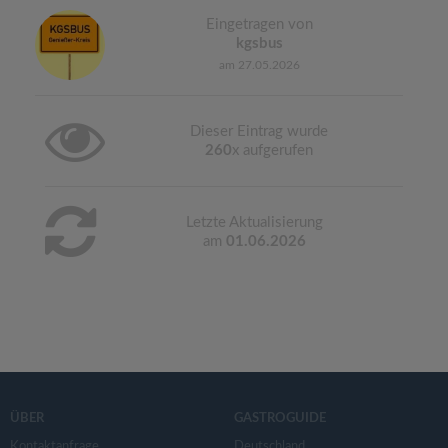
Eingetragen von
kgsbus
am 27.05.2026
Dieser Eintrag wurde
260
x aufgerufen
Letzte Aktualisierung
am
01.06.2026
ÜBER
GASTROGUIDE
Kontaktanfrage
Deutschland