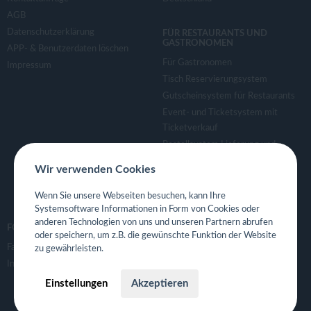
AGB
Datenschutzerklärung
FÜR RESTAURANTS UND
GASTRONOMEN
APP- & Benutzerdaten löschen
Für Gastronomen
Impressum
Tisch Reservierungsystem
Gutscheinsystem für Restaurants
Event- und Ticketsystem mit
Ticketverkauf
Bestellsystem Lieferung und
TakeAway
Wir verwenden Cookies
Webseiten für Restaurant
Eigene App für Restaurant
Wenn Sie unsere Webseiten besuchen, kann Ihre
Systemsoftware Informationen in Form von Cookies oder
anderen Technologien von uns und unseren Partnern abrufen
FOLGE UNS
oder speichern, um z.B. die gewünschte Funktion der Website
Facebook
zu gewährleisten.
Instagram
Einstellungen
Akzeptieren