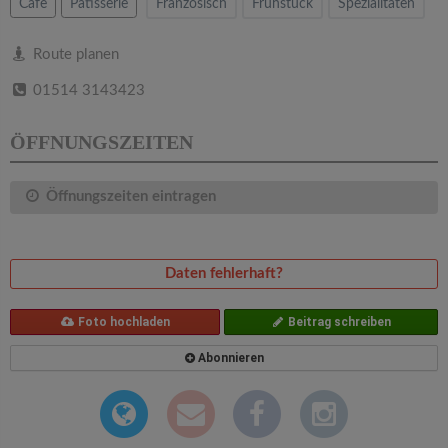
v
Cafe
Patisserie
Französisch
Frühstück
Spezialitäten
i
Route planen
01514 3143423
g
ÖFFNUNGSZEITEN
a
Öffnungszeiten eintragen
t
i
Daten fehlerhaft?
o
Foto hochladen
Beitrag schreiben
Abonnieren
n