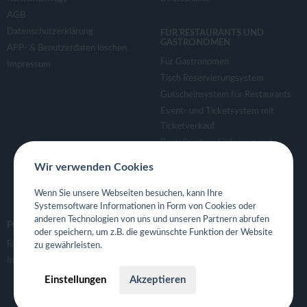
AGB
Datenschutzerklärung
FÜR RESTAURANTS UND
GASTRONOMEN
APP- & Benutzerdaten löschen
Für Gastronomen
Impressum
Tisch Reservierungsystem
Gutscheinsystem für Restaurants
Event- und Ticketsystem mit
Ticketverkauf
Bestellsystem Lieferung und
TakeAway
Wir verwenden Cookies
Webseiten für Restaurant
Eigene App für Restaurant
Wenn Sie unsere Webseiten besuchen, kann Ihre
Systemsoftware Informationen in Form von Cookies oder
anderen Technologien von uns und unseren Partnern abrufen
FOLGE UNS
oder speichern, um z.B. die gewünschte Funktion der Website
Facebook
zu gewährleisten.
Instagram
Einstellungen
Akzeptieren