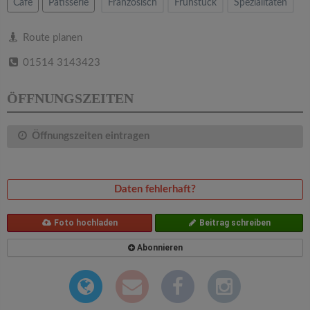
v
Cafe
Patisserie
Französisch
Frühstück
Spezialitäten
i
Route planen
01514 3143423
g
ÖFFNUNGSZEITEN
a
Öffnungszeiten eintragen
t
i
Daten fehlerhaft?
o
Foto hochladen
Beitrag schreiben
Abonnieren
n