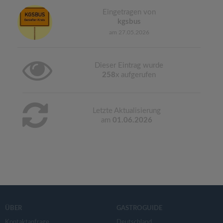
Eingetragen von
kgsbus
am 27.05.2026
Dieser Eintrag wurde
258
x aufgerufen
Letzte Aktualisierung
am
01.06.2026
ÜBER
GASTROGUIDE
Kontaktanfrage
Deutschland