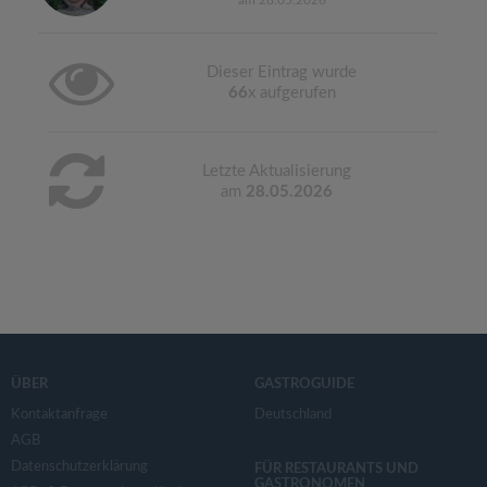
am 28.05.2026
Dieser Eintrag wurde
66
x aufgerufen
Letzte Aktualisierung
am
28.05.2026
ÜBER
GASTROGUIDE
Kontaktanfrage
Deutschland
AGB
Datenschutzerklärung
FÜR RESTAURANTS UND
GASTRONOMEN