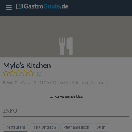
T
o
g
g
Mylo’s Kitchen
l
(0)
Weiße Gasse 3
,
01067
Dresden
(Altstadt)
,
Sachsen
e
Seite auswählen
n
INFO
a
Restaurant
Thailändisch
Vietnamesisch
Sushi