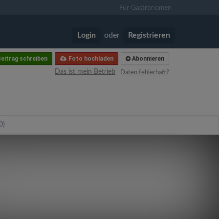
Für Gastronomen
Login
oder
Registrieren
eitrag schreiben
Foto hochladen
Abonnieren
Das ist mein Betrieb
Daten fehlerhaft?
0)