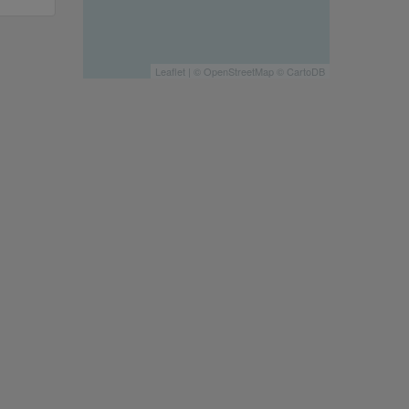
Leaflet
| ©
OpenStreetMap
©
CartoDB