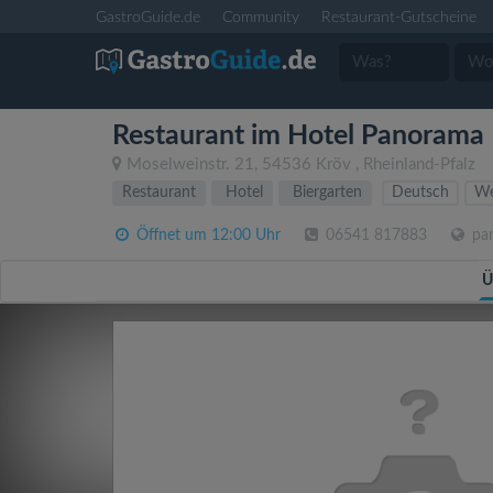
GastroGuide.de
Community
Restaurant-Gutscheine
Restaurant im Hotel Panorama
Moselweinstr. 21
,
54536
Kröv
,
Rheinland-Pfalz
Restaurant
Hotel
Biergarten
Deutsch
We
Öffnet um 12:00 Uhr
06541 817883
pan
Ü