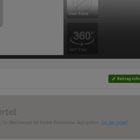
User-Fotos
360° Pano
Beitrag schr
rtet
g für
Restaurant im Hotel Panorama
abgegeben.
Sei der erste!