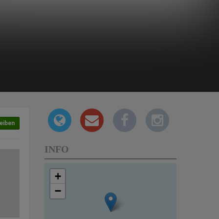
eiben
INFO
+
−