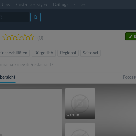
Jobs
Gastro eintragen
Beitrag schreiben
B
(0)
inspezialitäten
Bürgerlich
Regional
Saisonal
orama-kroev.de/restaurant/
bersicht
Fotos (
Galerie