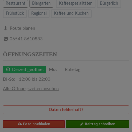
v
Restaurant
Biergarten
Kaffeespezialitäten
Bürgerlich
Frühstück
Regional
Kaffee und Kuchen
i
Route planen
g
06541 8610883
a
ÖFFNUNGSZEITEN
t
Derzeit geöffnet
Mo:
Ruhetag
i
Di-So:
12:00 bis 22:00
Alle Öffnungszeiten ansehen
o
n
Daten fehlerhaft?
Foto hochladen
Beitrag schreiben