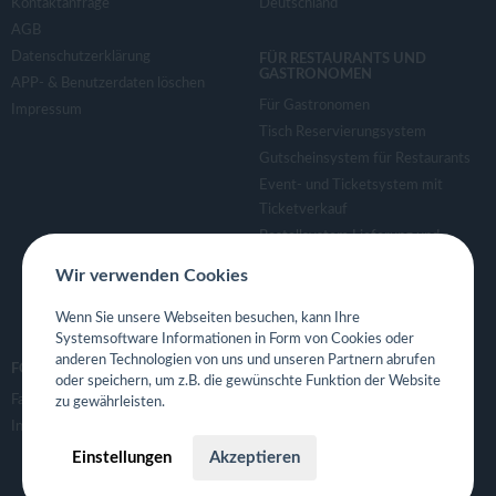
Kontaktanfrage
Deutschland
AGB
Datenschutzerklärung
FÜR RESTAURANTS UND
GASTRONOMEN
APP- & Benutzerdaten löschen
Für Gastronomen
Impressum
Tisch Reservierungsystem
Gutscheinsystem für Restaurants
Event- und Ticketsystem mit
Ticketverkauf
Bestellsystem Lieferung und
TakeAway
Wir verwenden Cookies
Webseiten für Restaurant
Eigene App für Restaurant
Wenn Sie unsere Webseiten besuchen, kann Ihre
Systemsoftware Informationen in Form von Cookies oder
anderen Technologien von uns und unseren Partnern abrufen
FOLGE UNS
oder speichern, um z.B. die gewünschte Funktion der Website
Facebook
zu gewährleisten.
Instagram
Einstellungen
Akzeptieren