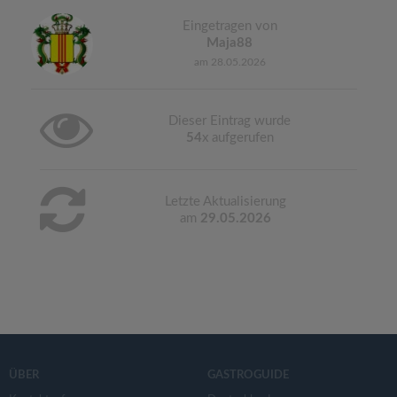
Eingetragen von
Maja88
am 28.05.2026
Dieser Eintrag wurde
54
x aufgerufen
Letzte Aktualisierung
am
29.05.2026
ÜBER
GASTROGUIDE