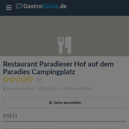
T
o
g
g
Restaurant Paradieser Hof auf dem
l
Paradies Campingplatz
(0)
e
Paradieser Hof
,
54536
Kröv
,
Rheinland-Pfalz
n
Seite auswählen
a
INFO