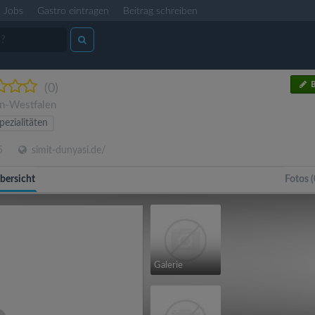
Jobs
Gastro eintragen
Beitrag schreiben
B
(0)
n-Westfalen
pezialitäten
5
simit-dunyasi.de/
bersicht
Fotos (
Galerie