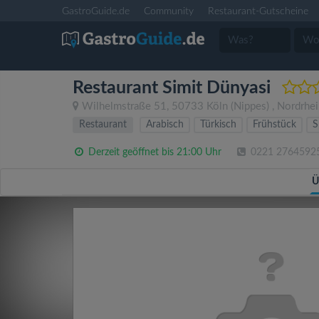
GastroGuide.de
Community
Restaurant-Gutscheine
Restaurant Simit Dünyasi
Wilhelmstraße 51
,
50733
Köln
(Nippes)
,
Nordrhei
Restaurant
Arabisch
Türkisch
Frühstück
S
Derzeit geöffnet bis 21:00 Uhr
0221 2764592
Ü