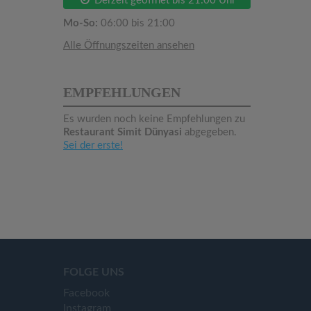
Derzeit geöffnet bis 21:00 Uhr
Mo-So:
06:00 bis 21:00
Alle Öffnungszeiten ansehen
EMPFEHLUNGEN
Es wurden noch keine Empfehlungen zu
Restaurant Simit Dünyasi
abgegeben.
Sei der erste!
FOLGE UNS
Facebook
Instagram