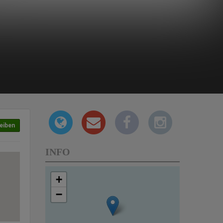
eiben
INFO
+
−