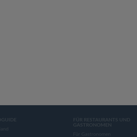
OGUIDE
FÜR RESTAURANTS UND
GASTRONOMEN
land
Für Gastronomen