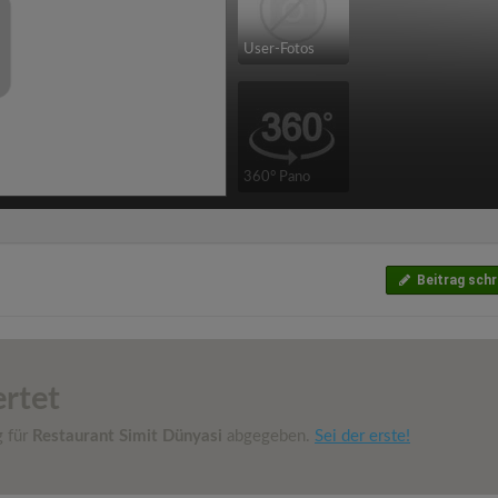
User-Fotos
360° Pano
Beitrag schr
rtet
g für
Restaurant Simit Dünyasi
abgegeben.
Sei der erste!