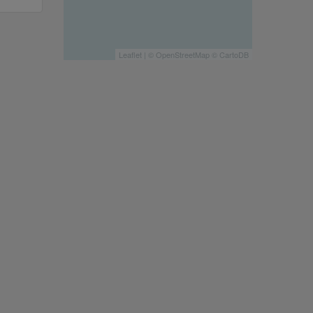
Leaflet
| ©
OpenStreetMap
©
CartoDB