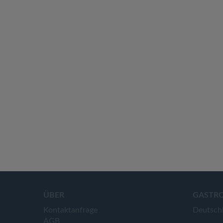
ÜBER
GASTR
Kontaktanfrage
Deutsch
AGB