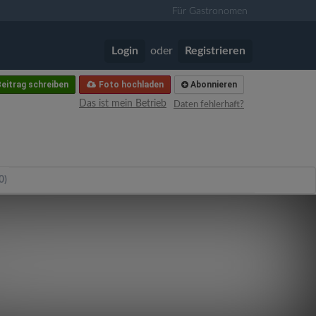
Für Gastronomen
Login
oder
Registrieren
eitrag schreiben
Foto hochladen
Abonnieren
Das ist mein Betrieb
Daten fehlerhaft?
0)