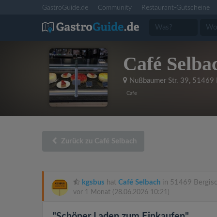
GastroGuide.de
Community
Restaurant-Gutscheine
Café Selba
Nußbaumer Str. 39
,
51469 
Cafe
Zurück zu Café Selbach
kgsbus
hat
Café Selbach
in 51469 Bergisc
vor 1 Monat
(28.06.2026 10:21)
"Schöner Laden zum Einkaufen"