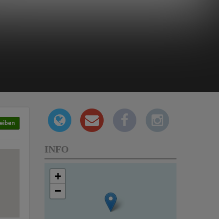
eiben
INFO
+
−