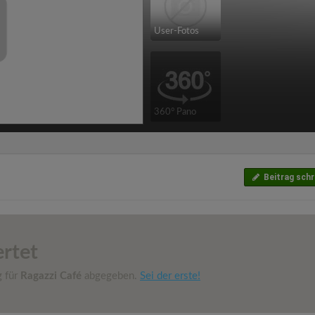
User-Fotos
360° Pano
Beitrag schr
rtet
g für
Ragazzi Café
abgegeben.
Sei der erste!