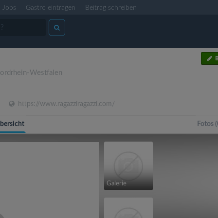
Jobs
Gastro eintragen
Beitrag schreiben
B
ordrhein-Westfalen
https://www.ragazziragazzi.com/
bersicht
Fotos (
Galerie