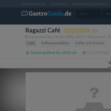
GastroGuide.de
Community
Restaurant-Gutscheine
Ragazzi Café
(0)
Kaiserswerther Straße 408a
,
40474
Düsseldorf
,
N
Cafe
Kaffeespezialitäten
Kaffee und Kuchen
Derzeit geöffnet bis 18:00 Uhr
0173 7373437
Ü