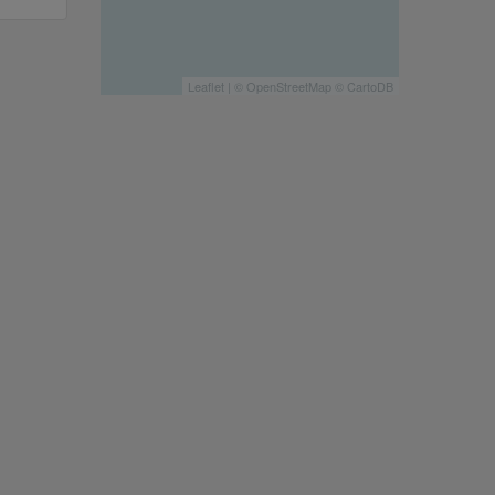
Leaflet
| ©
OpenStreetMap
©
CartoDB