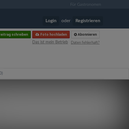
Für Gastronomen
Login
oder
Registrieren
eitrag schreiben
Foto hochladen
Abonnieren
Das ist mein Betrieb
Daten fehlerhaft?
0)