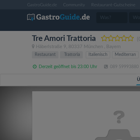
GastroGuide.de
Community
Restaurant-Gutscheine
Tre Amori Trattoria
(
Häberlstraße 9
,
80337
München
,
Bayern
Restaurant
Trattoria
Italienisch
Mediterran
Derzeit geöffnet bis 23:00 Uhr
089 59993880
Ü