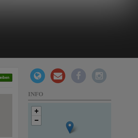
eiben
INFO
+
−