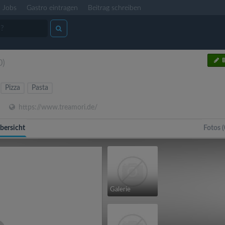
Jobs
Gastro eintragen
Beitrag schreiben
B
0)
Pizza
Pasta
https://www.treamori.de/
bersicht
Fotos (
Galerie