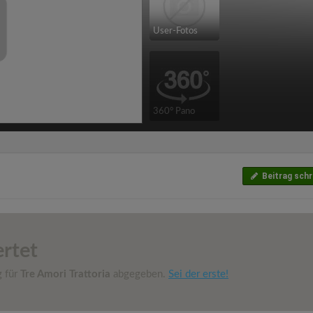
User-Fotos
360° Pano
Beitrag schr
rtet
g für
Tre Amori Trattoria
abgegeben.
Sei der erste!