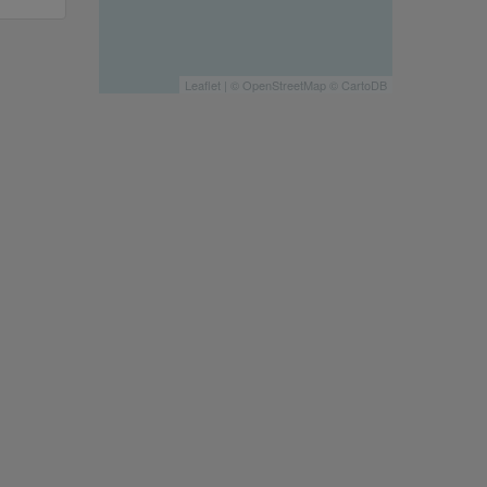
Leaflet
| ©
OpenStreetMap
©
CartoDB