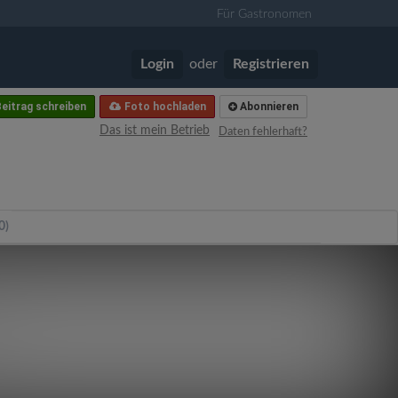
Für Gastronomen
Login
oder
Registrieren
eitrag schreiben
Foto hochladen
Abonnieren
Das ist mein Betrieb
Daten fehlerhaft?
0)