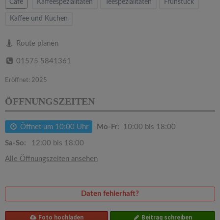
v
Cafe
Kaffeespezialitäten
Teespezialitäten
Frühstück
Kaffee und Kuchen
i
Route planen
g
01575 5841361
a
Eröffnet: 2025
ÖFFNUNGSZEITEN
t
Öffnet um 10:00 Uhr
Mo-Fr:
10:00 bis 18:00
i
Sa-So:
12:00 bis 18:00
o
Alle Öffnungszeiten ansehen
n
Daten fehlerhaft?
Foto hochladen
Beitrag schreiben