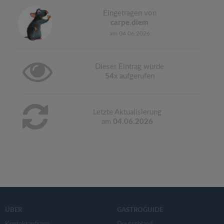
Eingetragen von
carpe.diem
am 04.06.2026
Dieser Eintrag wurde
54
x aufgerufen
Letzte Aktualisierung
am
04.06.2026
ÜBER
GASTROGUIDE