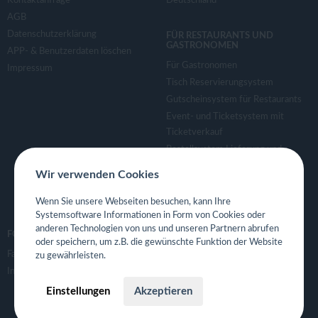
Kontaktanfrage
Deutschland
AGB
Datenschutzerklärung
FÜR RESTAURANTS UND
GASTRONOMEN
APP- & Benutzerdaten löschen
Für Gastronomen
Impressum
Tisch Reservierungsystem
Gutscheinsystem für Restaurants
Event- und Ticketsystem mit
Ticketverkauf
Bestellsystem Lieferung und
TakeAway
Wir verwenden Cookies
Webseiten für Restaurant
Eigene App für Restaurant
Wenn Sie unsere Webseiten besuchen, kann Ihre
Systemsoftware Informationen in Form von Cookies oder
anderen Technologien von uns und unseren Partnern abrufen
FOLGE UNS
oder speichern, um z.B. die gewünschte Funktion der Website
Facebook
zu gewährleisten.
Instagram
Einstellungen
Akzeptieren