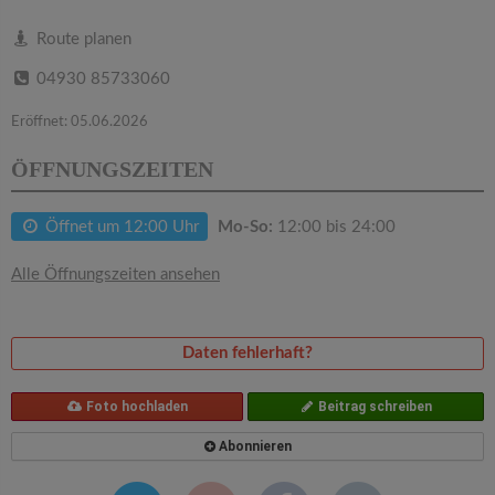
v
Route planen
i
04930 85733060
g
Eröffnet: 05.06.2026
ÖFFNUNGSZEITEN
a
Öffnet um 12:00 Uhr
Mo-So:
12:00 bis 24:00
t
Alle Öffnungszeiten ansehen
i
o
Daten fehlerhaft?
Foto hochladen
Beitrag schreiben
n
Abonnieren