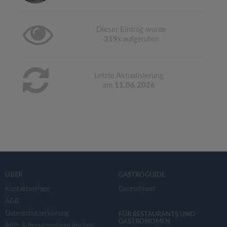
Dieser Eintrag wurde
319
x aufgerufen
Letzte Aktualisierung
am
11.06.2026
ÜBER
GASTROGUIDE
Kontaktanfrage
Deutschland
AGB
Datenschutzerklärung
FÜR RESTAURANTS UND
GASTRONOMEN
APP- & Benutzerdaten löschen