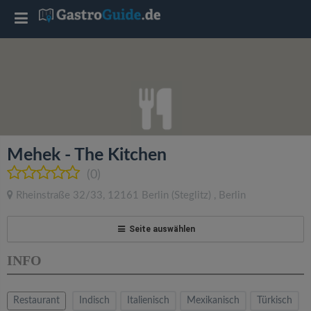
T
o
g
g
Mehek - The Kitchen
l
(0)
Rheinstraße 32/33
,
12161
Berlin
(Steglitz)
,
Berlin
e
Seite auswählen
n
INFO
a
Restaurant
Indisch
Italienisch
Mexikanisch
Türkisch