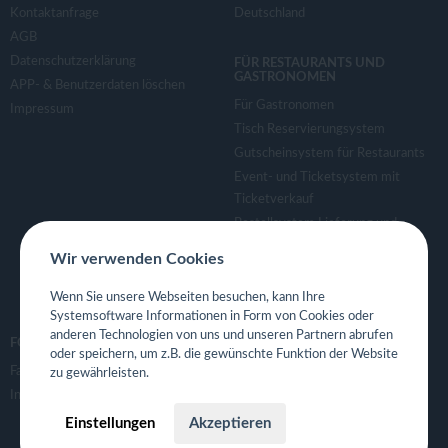
Kontaktanfrage
Deutschland
AGB
Datenschutzerklärung
FÜR RESTAURANTS UND
GASTRONOMEN
APP- & Benutzerdaten löschen
Für Gastronomen
Impressum
Tisch Reservierungsystem
Gutscheinsystem für Restaurants
Event- und Ticketsystem mit
Ticketverkauf
Bestellsystem Lieferung und
TakeAway
Wir verwenden Cookies
Webseiten für Restaurant
Eigene App für Restaurant
Wenn Sie unsere Webseiten besuchen, kann Ihre
Systemsoftware Informationen in Form von Cookies oder
anderen Technologien von uns und unseren Partnern abrufen
FOLGE UNS
oder speichern, um z.B. die gewünschte Funktion der Website
Facebook
zu gewährleisten.
Instagram
Einstellungen
Akzeptieren