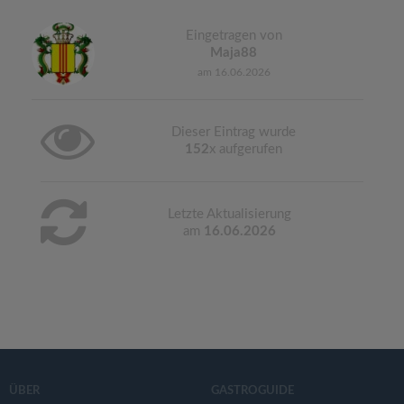
Eingetragen von
Maja88
am 16.06.2026
Dieser Eintrag wurde
152
x aufgerufen
Letzte Aktualisierung
am
16.06.2026
ÜBER
GASTROGUIDE