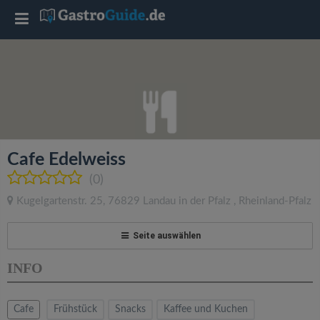
T
o
g
g
Cafe Edelweiss
l
(0)
Kugelgartenstr. 25
,
76829
Landau in der Pfalz
,
Rheinland-Pfalz
e
Seite auswählen
n
INFO
a
Cafe
Frühstück
Snacks
Kaffee und Kuchen