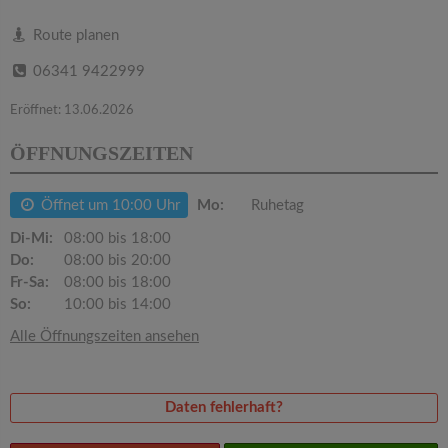
v
Route planen
i
06341 9422999
g
Eröffnet: 13.06.2026
ÖFFNUNGSZEITEN
a
Öffnet um 10:00 Uhr
Mo:
Ruhetag
t
Di-Mi:
08:00 bis 18:00
Do:
08:00 bis 20:00
i
Fr-Sa:
08:00 bis 18:00
So:
10:00 bis 14:00
o
Alle Öffnungszeiten ansehen
n
Daten fehlerhaft?