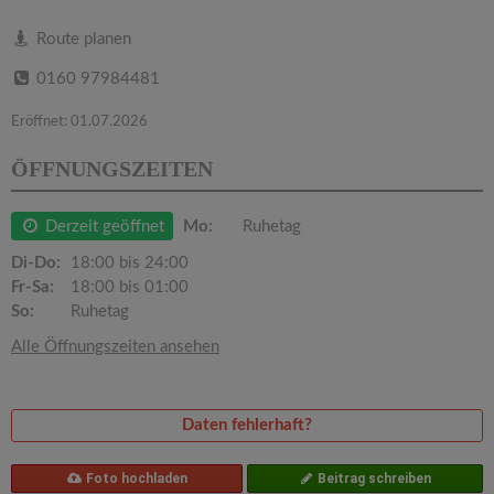
v
Route planen
i
0160 97984481
g
Eröffnet: 01.07.2026
ÖFFNUNGSZEITEN
a
Derzeit geöffnet
Mo:
Ruhetag
t
Di-Do:
18:00 bis 24:00
Fr-Sa:
18:00 bis 01:00
i
So:
Ruhetag
Alle Öffnungszeiten ansehen
o
n
Daten fehlerhaft?
Foto hochladen
Beitrag schreiben