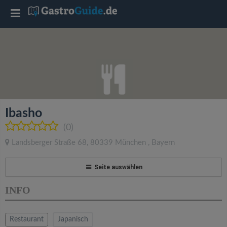
T
o
g
g
Ibasho
l
(0)
Landsberger Straße 68
,
80339
München
,
Bayern
e
Seite auswählen
n
INFO
a
Restaurant
Japanisch