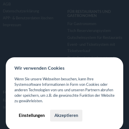
AGB
Datenschutzerklärung
FÜR RESTAURANTS UND
GASTRONOMEN
APP- & Benutzerdaten löschen
Für Gastronomen
Impressum
Tisch Reservierungsystem
Gutscheinsystem für Restaurants
Event- und Ticketsystem mit
Ticketverkauf
Bestellsystem Lieferung und
TakeAway
Wir verwenden Cookies
Webseiten für Restaurant
Eigene App für Restaurant
Wenn Sie unsere Webseiten besuchen, kann Ihre
Systemsoftware Informationen in Form von Cookies oder
anderen Technologien von uns und unseren Partnern abrufen
FOLGE UNS
oder speichern, um z.B. die gewünschte Funktion der Website
Facebook
zu gewährleisten.
Instagram
Einstellungen
Akzeptieren