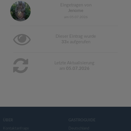
Eingetragen von
Jenome
am 05.07.2026
Dieser Eintrag wurde
33
x aufgerufen
Letzte Aktualisierung
am
05.07.2026
ÜBER
GASTROGUIDE
Kontaktanfrage
Deutschland