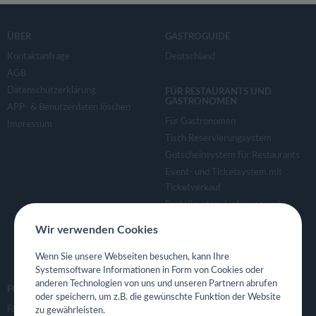
ÜBER
GASTROGUIDE
Kontaktanfrage
Deutschland
AGB
Datenschutzerklärung
FÜR RESTAURANTS UND
GASTRONOMEN
APP- & Benutzerdaten löschen
Für Gastronomen
Impressum
Tisch Reservierungsystem
Gutscheinsystem für Restaurants
Event- und Ticketsystem mit
Ticketverkauf
Bestellsystem Lieferung und
TakeAway
Wir verwenden Cookies
Webseiten für Restaurant
Eigene App für Restaurant
Wenn Sie unsere Webseiten besuchen, kann Ihre
Systemsoftware Informationen in Form von Cookies oder
anderen Technologien von uns und unseren Partnern abrufen
FOLGE UNS
oder speichern, um z.B. die gewünschte Funktion der Website
Facebook
zu gewährleisten.