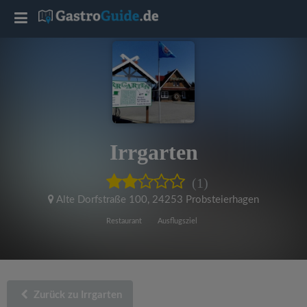
T
o
g
g
Irrgarten
l
(1)
e
Alte Dorfstraße 100
,
24253 Probsteierhagen
Restaurant
Ausflugsziel
n
a
Zurück zu Irrgarten