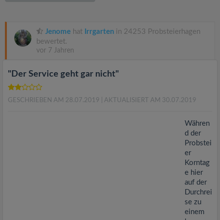
v
i
Jenome
hat
Irrgarten
in 24253 Probsteierhagen
bewertet.
vor 7 Jahren
g
"Der Service geht gar nicht"
a
GESCHRIEBEN AM 28.07.2019
| AKTUALISIERT AM 30.07.2019
t
Währen
i
d der
Probstei
er
o
Korntag
e hier
n
auf der
Durchrei
se zu
einem