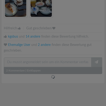
Hilfreich
|
Gut geschrieben
kgsbus
und
14 andere
finden diese Bewertung hilfreich.
Ehemalige User
und
2 andere
finden diese Bewertung gut
geschrieben.
2
Kommentare
|
Einklappen