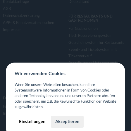
Kontaktanfrage
Deutschland
AGB
Datenschutzerklärung
FÜR RESTAURANTS UND
GASTRONOMEN
APP- & Benutzerdaten löschen
Für Gastronomen
Impressum
Tisch Reservierungsystem
Gutscheinsystem für Restaurants
Event- und Ticketsystem mit
Ticketverkauf
Bestellsystem Lieferung und
TakeAway
Wir verwenden Cookies
Webseiten für Restaurant
Eigene App für Restaurant
Wenn Sie unsere Webseiten besuchen, kann Ihre
Systemsoftware Informationen in Form von Cookies oder
anderen Technologien von uns und unseren Partnern abrufen
FOLGE UNS
oder speichern, um z.B. die gewünschte Funktion der Website
Facebook
zu gewährleisten.
Instagram
Einstellungen
Akzeptieren