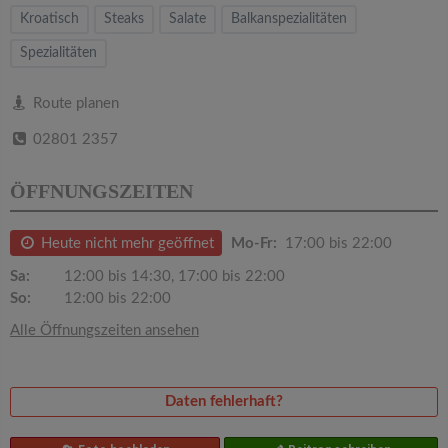
v
Kroatisch
Steaks
Salate
Balkanspezialitäten
Spezialitäten
i
Route planen
g
02801 2357
a
ÖFFNUNGSZEITEN
t
Heute nicht mehr geöffnet
Mo-Fr:
17:00 bis 22:00
i
Sa:
12:00 bis 14:30, 17:00 bis 22:00
So:
12:00 bis 22:00
o
Alle Öffnungszeiten ansehen
n
Daten fehlerhaft?