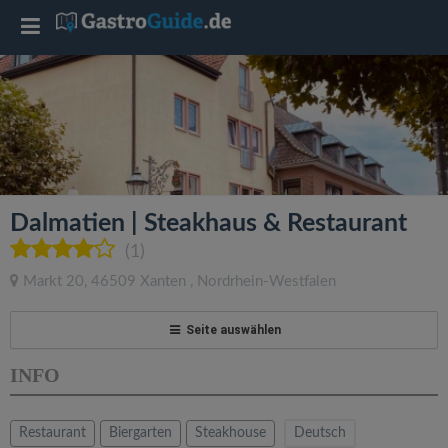
T
o
g
g
Dalmatien | Steakhaus & Restaurant
l
(1)
Markt 20
,
46509
Xanten
,
Nordrhein-Westfalen
e
Seite auswählen
n
INFO
a
Restaurant
Biergarten
Steakhouse
Deutsch