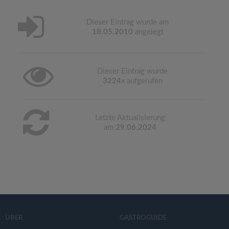
Dieser Eintrag wurde am
18.05.2010
angelegt
Dieser Eintrag wurde
3224
x aufgerufen
Letzte Aktualisierung
am
29.06.2024
ÜBER
GASTROGUIDE