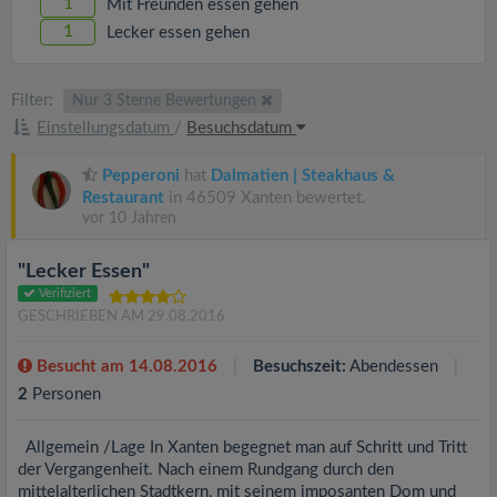
1
Mit Freunden essen gehen
1
Lecker essen gehen
Filter:
Nur 3 Sterne Bewertungen
Einstellungsdatum
/
Besuchsdatum
Pepperoni
hat
Dalmatien | Steakhaus &
Restaurant
in 46509 Xanten bewertet.
vor 10 Jahren
"Lecker Essen"
Verifiziert
GESCHRIEBEN AM 29.08.2016
Besucht am 14.08.2016
Besuchszeit:
Abendessen
2
Personen
Allgemein /Lage In Xanten begegnet man auf Schritt und Tritt
der Vergangenheit. Nach einem Rundgang durch den
mittelalterlichen Stadtkern, mit seinem imposanten Dom und