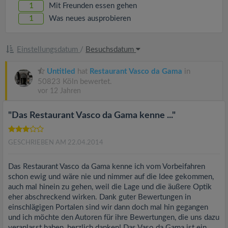
v
1
Mit Freunden essen gehen
1
Was neues ausprobieren
i
Einstellungsdatum
/
Besuchsdatum
g
Untitled
hat
Restaurant Vasco da Gama
in
a
50823 Köln bewertet.
vor 12 Jahren
t
"Das Restaurant Vasco da Gama kenne ..."
i
GESCHRIEBEN AM 22.04.2014
o
Das Restaurant Vasco da Gama kenne ich vom Vorbeifahren
schon ewig und wäre nie und nimmer auf die Idee gekommen,
auch mal hinein zu gehen, weil die Lage und die äußere Optik
n
eher abschreckend wirken. Dank guter Bewertungen in
einschlägigen Portalen sind wir dann doch mal hin gegangen
und ich möchte den Autoren für ihre Bewertungen, die uns dazu
veranlasst haben, herzlich danken! Das Vaso da Gama ist ein