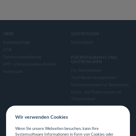
ÜBER
GASTROGUIDE
Kontaktanfrage
Deutschland
AGB
Datenschutzerklärung
FÜR RESTAURANTS UND
GASTRONOMEN
APP- & Benutzerdaten löschen
Für Gastronomen
Impressum
Tisch Reservierungsystem
Gutscheinsystem für Restaurants
Event- und Ticketsystem mit
Ticketverkauf
Bestellsystem Lieferung und
TakeAway
Wir verwenden Cookies
Webseiten für Restaurant
Eigene App für Restaurant
Wenn Sie unsere Webseiten besuchen, kann Ihre
Systemsoftware Informationen in Form von Cookies oder