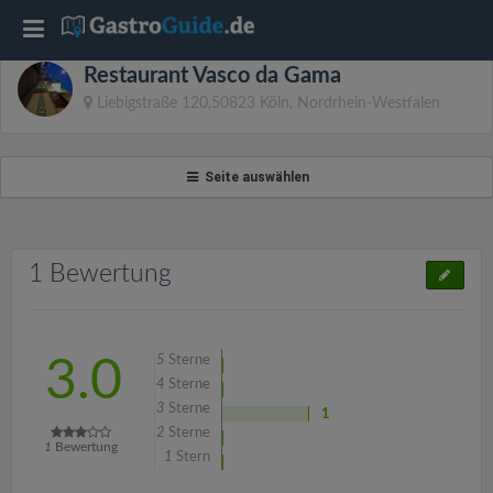
T
Restaurant Vasco da Gama
o
Liebigstraße 120,50823 Köln, Nordrhein-Westfalen
g
Seite auswählen
g
l
1 Bewertung
e
5
Sterne
3.0
n
4
Sterne
3
Sterne
1
2
Sterne
a
1
Bewertung
1
Stern