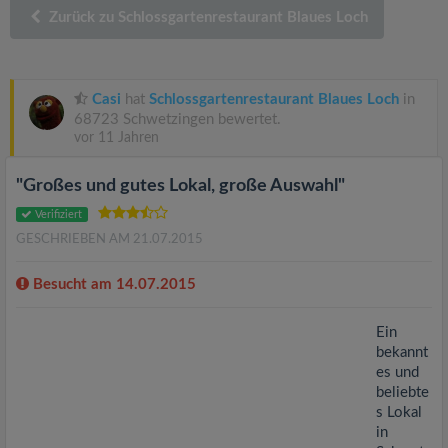
v
Zurück zu Schlossgartenrestaurant Blaues Loch
i
Casi
hat
Schlossgartenrestaurant Blaues Loch
in
g
68723 Schwetzingen bewertet.
vor 11 Jahren
a
"Großes und gutes Lokal, große Auswahl"
t
Verifiziert
GESCHRIEBEN AM 21.07.2015
i
Besucht am 14.07.2015
o
Ein
bekannt
n
es und
beliebte
s Lokal
in