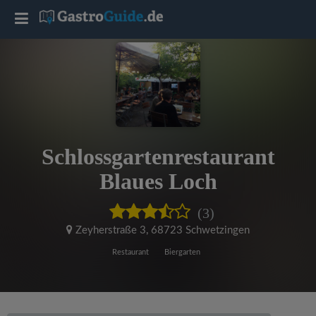
T
o
g
g
Schlossgartenrestaurant
l
Blaues Loch
e
(3)
Zeyherstraße 3
,
68723 Schwetzingen
n
Restaurant
Biergarten
a