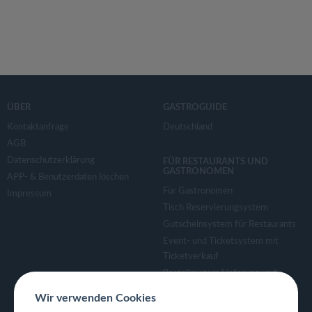
ÜBER
GASTROGUIDE
Kontaktanfrage
Deutschland
AGB
Datenschutzerklärung
FÜR RESTAURANTS UND
GASTRONOMEN
APP- & Benutzerdaten löschen
Für Gastronomen
Impressum
Tisch Reservierungsystem
Gutscheinsystem für Restaurants
Event- und Ticketsystem mit
Ticketverkauf
Bestellsystem Lieferung und
TakeAway
Wir verwenden Cookies
Webseiten für Restaurant